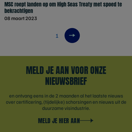
MSC roept landen op om High Seas Treaty met spoed te
bekrachtigen
08 maart 2023
1
Next item
MELD JE AAN VOOR ONZE
NIEUWSBRIEF
en ontvang eens in de 2 maanden al het laatste nieuws
over certificering, (tijdelijke) schorsingen en nieuws uit de
duurzame visindustrie.
MELD JE HIER AAN