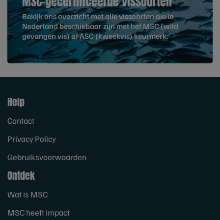
MSC-gecertificeerde vissoorten
Bekijk ons overzicht met alle vissoorten die in
Nederland beschikbaar zijn met het MSC (wild
gevangen vis) of ASC (kweekvis) keurmerk.
Help
Contact
Privacy Policy
Gebruiksvoorwaarden
Ontdek
Wat is MSC
MSC heeft impact