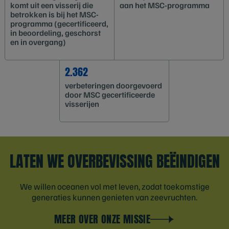
komt uit een visserij die
aan het MSC-programma
betrokken is bij het MSC-
programma (gecertificeerd,
in beoordeling, geschorst
en in overgang)
2.362
verbeteringen doorgevoerd
door MSC gecertificeerde
visserijen
LATEN WE OVERBEVISSING BEËINDIGEN
We willen oceanen vol met leven, zodat toekomstige
generaties kunnen genieten van zeevruchten.
MEER OVER ONZE MISSIE