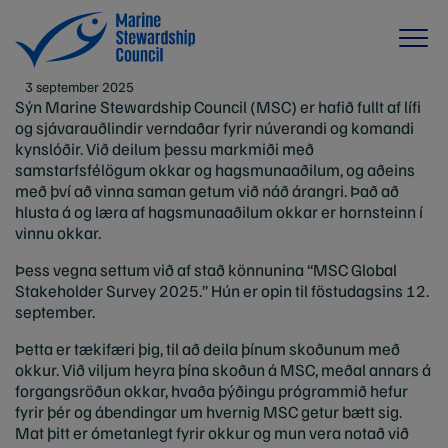
3 september 2025
Sýn Marine Stewardship Council (MSC) er hafið fullt af lífi
og sjávarauðlindir verndaðar fyrir núverandi og komandi
kynslóðir. Við deilum þessu markmiði með
samstarfsfélögum okkar og hagsmunaaðilum, og aðeins
með því að vinna saman getum við náð árangri. Það að
hlusta á og læra af hagsmunaaðilum okkar er hornsteinn í
vinnu okkar.
Þess vegna settum við af stað könnunina “MSC Global
Stakeholder Survey 2025.” Hún er opin til föstudagsins 12.
september.
Þetta er tækifæri þig, til að deila þínum skoðunum með
okkur. Við viljum heyra þína skoðun á MSC, meðal annars á
forgangsröðun okkar, hvaða þýðingu prógrammið hefur
fyrir þér og ábendingar um hvernig MSC getur bætt sig.
Mat þitt er ómetanlegt fyrir okkur og mun vera notað við