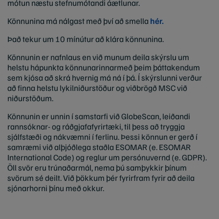
mótun næstu stefnumótandi áætlunar.
Könnunina má nálgast með því að smella
hér.
Það tekur um 10 mínútur að klára könnunina.
Könnunin er nafnlaus en við munum deila skýrslu um
helstu hápunkta könnunarinnarmeð þeim þáttakendum
sem kjósa að skrá hvernig má ná í þá. Í skýrslunni verður
að finna helstu lykilniðurstöður og viðbrögð MSC við
niðurstöðum.
Könnunin er unnin í samstarfi við GlobeScan, leiðandi
rannsóknar- og ráðgjafafyrirtæki, til þess að tryggja
sjálfstæði og nákvæmni í ferlinu. Þessi könnun er gerð í
samræmi við alþjóðlega staðla ESOMAR (e. ESOMAR
International Code) og reglur um persónuvernd (e. GDPR).
Öll svör eru trúnaðarmál, nema þú samþykkir þínum
svörum sé deilt. Við þökkum þér fyrirfram fyrir að deila
sjónarhorni þínu með okkur.