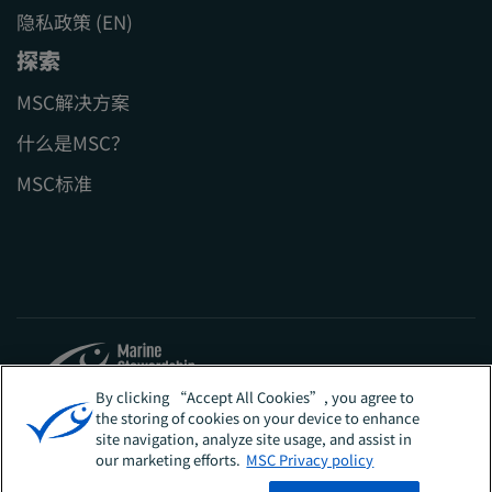
隐私政策 (EN)
探索
MSC解决方案
什么是MSC？
MSC标准
By clicking “Accept All Cookies”, you agree to
the storing of cookies on your device to enhance
Sites
中国
site navigation, analyze site usage, and assist in
our marketing efforts.
MSC Privacy policy