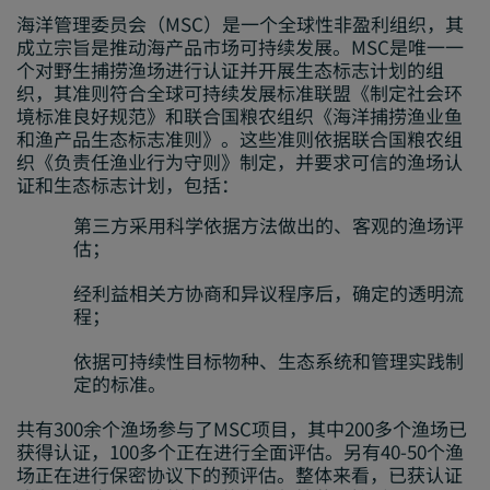
海洋管理委员会（MSC）是一个全球性非盈利组织，其
成立宗旨是
推动海产品市场可持续发展
。MSC是唯一一
个对野生捕捞渔场进行认证并开展生态标志计划的组
织，其准则
符合全球可持续发展标准联盟
《制定社会环
境标准良好规范》和联合国粮农组织《海洋捕捞渔业鱼
和渔产品生态标志准则》。这些准则依据
联合国粮农组
织《负责任渔业行为守则》
制定，并要求可信的渔场认
证和生态标志计划，包括：
第三方采用科学依据方法做出的、客观的
渔场评
估
；
经
利益相关方
协商和异议程序后，确定的透明流
程；
依据可持续性目标物种、生态系统和管理实践制
定的
标准
。
共有300余个渔场参与了MSC项目，其中200多个渔场已
获得认证，100多个正在进行全面评估。另有40-50个渔
场正在进行保密协议下的预评估。整体来看，已获认证