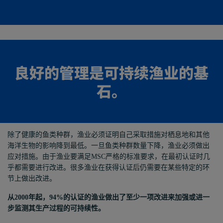
良好的管理是可持续渔业的基
石。
除了健康的鱼类种群，
渔业
必须证明自己采取措施对栖息地和其他
海洋生物的影响
降到最低
。一旦鱼类种群数量下降，
渔业
必须做出
应对
措施
。由于
渔业
要满足
MSC严格的
标准要求
，
在最初认证时
几
乎都需要进行
改进
。很多
渔业
在获得认证后仍需要在某些特定的
环
节
上做出
改进
。
从
2000年
起
，
94%的认证的
渔业
做出了至少一项
改进
来加强或进一
步
监测其生产过程的可持续性。