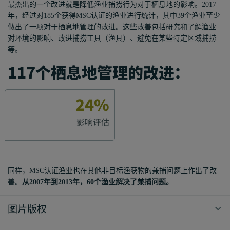
最杰出的一个
改进
就是
降低渔业捕捞行为
对于栖息地的影响。
2017
年，经过对185个获得
M
SC认证的
渔业
进行统计，其中
39个
渔业
至少
做出了一项对于栖息地管理的
改进
。这些改善包括研究和
了解渔业
对环境的
影响、
改进捕捞工具（
渔具
）
、避免在
某些特
定区域捕捞
等
。
117个栖息地管理的改进：
24%
影响评估
同样，
MSC认证
渔业
也在
其他非目标渔获物的
兼捕问题上作出了改
善。
从
2007年到2013年，60个
渔业
解决了兼捕问题。
图片版权