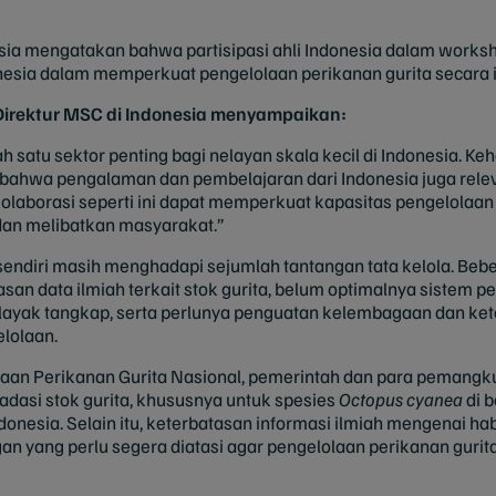
ia mengatakan bahwa partisipasi ahli Indonesia dalam works
esia dalam memperkuat pengelolaan perikanan gurita secara il
Direktur MSC di Indonesia menyampaikan:
h satu sektor penting bagi nelayan skala kecil di Indonesia. Keh
 bahwa pengalaman dan pembelajaran dari Indonesia juga relev
kolaborasi seperti ini dapat memperkuat kapasitas pengelolaan
 dan melibatkan masyarakat.”
 sendiri masih menghadapi sejumlah tantangan tata kelola. Be
asan data ilmiah terkait stok gurita, belum optimalnya sistem 
ayak tangkap, serta perlunya penguatan kelembagaan dan ket
lolaan.
aan Perikanan Gurita Nasional, pemerintah dan para pemangku
radasi stok gurita, khususnya untuk spesies
Octopus cyanea
di 
nesia. Selain itu, keterbatasan informasi ilmiah mengenai habit
 yang perlu segera diatasi agar pengelolaan perikanan gurita d