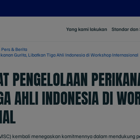
Yang kami lakukan
Standar dan S
 Pers & Berita
anan Gurita, Libatkan Tiga Ahli Indonesia di Workshop Internasional
T PENGELOLAAN PERIKANA
GA AHLI INDONESIA DI W
NAL
 (MSC) kembali menegaskan komitmennya dalam mendukung pe