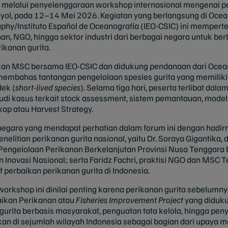
al melalui penyelenggaraan workshop internasional mengenai p
nyol, pada 12–14 Mei 2026. Kegiatan yang berlangsung di Ocea
aphy/Instituto Español de Oceanografía (IEO-CSIC) ini mempert
an, NGO, hingga sektor industri dari berbagai negara untuk be
ikanan gurita.
an MSC bersama IEO-CSIC dan didukung pendanaan dari Ocean
embahas tantangan pengelolaan spesies gurita yang memiliki k
ek (
short-lived species
). Selama tiga hari, peserta terlibat dala
udi kasus terkait stock assessment, sistem pemantauan, model 
p atau Harvest Strategy.
negara yang mendapat perhatian dalam forum ini dengan hadirn
nelitian perikanan gurita nasional, yaitu Dr. Soraya Gigantika
Pengelolaan Perikanan Berkelanjutan Provinsi Nusa Tenggara Ba
 Inovasi Nasional; serta Faridz Fachri, praktisi NGO dan MSC T
if perbaikan perikanan gurita di Indonesia.
workshop ini dinilai penting karena perikanan gurita sebelumny
aikan Perikanan atau
Fisheries Improvement Project
yang diduku
n gurita berbasis masyarakat, penguatan tata kelola, hingga p
nkan di sejumlah wilayah Indonesia sebagai bagian dari upaya