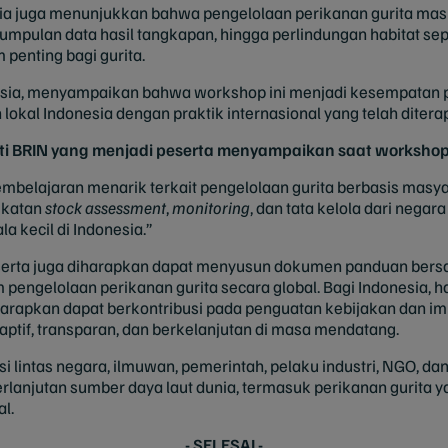
esia juga menunjukkan bahwa pengelolaan perikanan gurita m
gumpulan data hasil tangkapan, hingga perlindungan habitat se
penting bagi gurita.
nesia, menyampaikan bahwa workshop ini menjadi kesempatan 
al Indonesia dengan praktik internasional yang telah diterap
iti BRIN yang menjadi peserta menyampaikan saat workshop
mbelajaran menarik terkait pengelolaan gurita berbasis masyarak
ekatan
stock assessment
,
monitoring
, dan tata kelola dari negar
a kecil di Indonesia.”
peserta juga diharapkan dapat menyusun dokumen panduan be
engelolaan perikanan gurita secara global. Bagi Indonesia, h
diharapkan dapat berkontribusi pada penguatan kebijakan dan 
daptif, transparan, dan berkelanjutan di masa mendatang.
 lintas negara, ilmuwan, pemerintah, pelaku industri, NGO, da
anjutan sumber daya laut dunia, termasuk perikanan gurita ya
l.
- SELESAI -