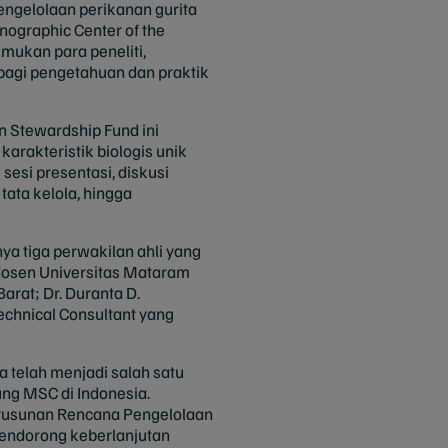
engelolaan perikanan gurita
nographic Center of the
emukan para peneliti,
rbagi pengetahuan dan praktik
 Stewardship Fund ini
arakteristik biologis unik
m sesi presentasi, diskusi
tata kelola, hingga
ya tiga perwakilan ahli yang
, dosen Universitas Mataram
rat; Dr. Duranta D.
echnical Consultant yang
a telah menjadi salah satu
ng MSC di Indonesia.
enyusunan Rencana Pengelolaan
 mendorong keberlanjutan