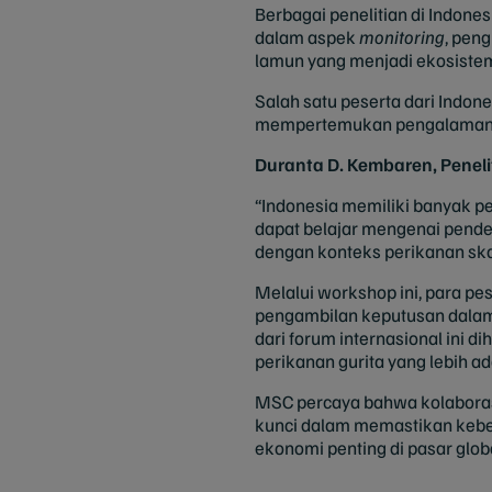
Berbagai penelitian di Indon
dalam aspek
monitoring
, pen
lamun yang menjadi ekosistem 
Salah satu peserta dari Indo
mempertemukan pengalaman lok
Duranta D. Kembaren, Penel
“Indonesia memiliki banyak pe
dapat belajar mengenai pend
dengan konteks perikanan skal
Melalui workshop ini, para 
pengambilan keputusan dalam p
dari forum internasional ini 
perikanan gurita yang lebih a
MSC percaya bahwa kolaborasi
kunci dalam memastikan keberl
ekonomi penting di pasar globa