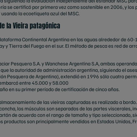
ada siguiendo la evaluación independiente del estándar MSC para
ía se certificó por primera vez como sostenible en 2006, y los 
r usando la ecoetiqueta azul del MSC.
e la Vieira patagónica
 Plataforma Continental Argentina en las aguas alrededor de 60
ay y Tierra del Fuego en el sur. El método de pesca es red de ar
aciar Pesquera S.A. y Wanchese Argentina S.A, ambas operando
 que la autoridad de administración argentina, siguiendo el ases
ción Pesquera de Argentina), extendió en 1996 sólo cuatro permis
sembarcó entre 45.000 y 58.000
 año en su primer período de certificación de cinco años.
lmacenamiento de las vieiras capturadas es realizado a bordo. 
a concha, los músculos son separados de las partes viscerales, 
cartón de acuerdo con el rango de tamaño y tipo seleccionado, 
os productos son principalmente vendidos en Estados Unidos, F