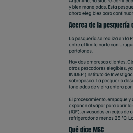
Argentina, ha sido re-certific
y bien manejadas. Esta pesquer
ahora elegibles para continua
Acerca de la pesquería d
La pesquería se realiza en la
entre el límite norte con Urugu
portalones.
Hay dos empresas clientes, Gl
otros pescadores elegibles, ya
INIDEP (Instituto de Investiga
sobrepesca. La pesquería de
toneladas de vieira entera por
El procesamiento, empaque y a
exponen al vapor para abrir l
(IQF), envasados en cajas de 
refrigerador a menos 25 °C. L
Qué dice MSC