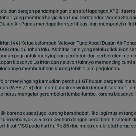
ktu dan dengan pendampingan oleh staf lapangan AP2HI serta 
Bahari yang membeli harga ikan tuna berstandar Marine Stewa
Dusun Air Panas mendapatkan sertifikasi dan memproleh nilai t
a Irfan (44) Ketua kelompok Nelayan Tuna Abadi Dusun Air Panas
08 atau 16 tahun lalu. Aktifitas rutin yang selalu dilakukan set
 bangun pagi untuk menyiapkan peralatan dan perbekalan mem
pan biasanya La Irfan dan nelayan lainnya memancing cumi s
alanannya membutuhkan kurang lebih 1 jam perjalanan.
 fajar menyingsing kemudian perahu 1 GT itupun bergerak men
anda (WPP 714) dan membutuhkan waktu tempuh sekitar 1 jam 3
abila harus mengejar gerombolan lumba-lumba, karena biasanya 
ik karena cuaca juga kurang bersahabat, Jika lagi musim tangk
una sebanyak 3-4 ekor per hari dengan berat bersih setelah d
ertifikat MSC pada hari itu Rp 85 ribu maka untuk total harga p