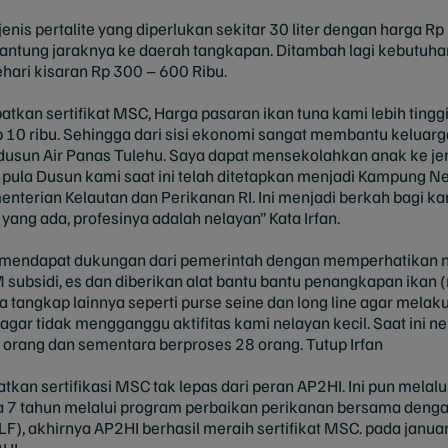
nis pertalite yang diperlukan sekitar 30 liter dengan harga Rp 
antung jaraknya ke daerah tangkapan. Ditambah lagi kebutuhan
hari kisaran Rp 300 – 600 Ribu.
kan sertifikat MSC, Harga pasaran ikan tuna kami lebih tingg
Rp 10 ribu. Sehingga dari sisi ekonomi sangat membantu keluar
usun Air Panas Tulehu. Saya dapat mensekolahkan anak ke jenj
tu pula Dusun kami saat ini telah ditetapkan menjadi Kampung
menterian Kelautan dan Perikanan RI. Ini menjadi berkah bagi 
yang ada, profesinya adalah nelayan” Kata Irfan.
 mendapat dukungan dari pemerintah dengan memperhatikan n
subsidi, es dan diberikan alat bantu bantu penangkapan ikan 
a tangkap lainnya seperti purse seine dan long line agar mel
ar tidak mengganggu aktifitas kami nelayan kecil. Saat ini ne
 orang dan sementara berproses 28 orang. Tutup Irfan
tkan sertifikasi MSC tak lepas dari peran AP2HI. Ini pun melal
a 7 tahun melalui program perbaikan perikanan bersama dengan
LF), akhirnya AP2HI berhasil meraih sertifikat MSC. pada janu