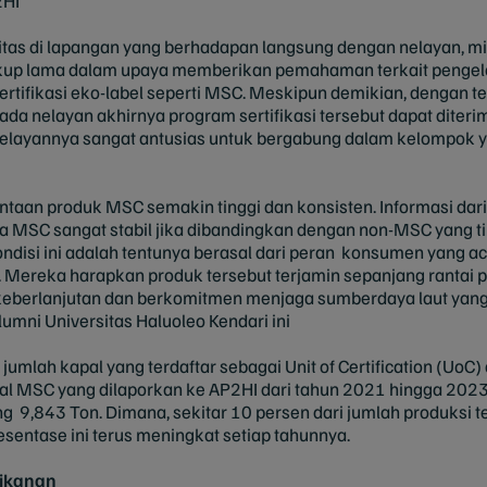
2HI
itas di lapangan yang berhadapan langsung dengan nelayan, mi
cukup lama dalam upaya memberikan pemahaman terkait pengel
sertifikasi eko-label seperti MSC. Meskipun demikian, dengan
a nelayan akhirnya program sertifikasi tersebut dapat diterim
. Nelayannya sangat antusias untuk bergabung dalam kelompok ya
n produk MSC semakin tinggi dan konsisten. Informasi dari 
 MSC sangat stabil jika dibandingkan dengan non-MSC yang t
 kondisi ini adalah tentunya berasal dari peran konsumen yang 
. Mereka harapkan produk tersebut terjamin sepanjang rantai p
eberlanjutan dan berkomitmen menjaga sumberdaya laut yang 
Alumni Universitas Haluoleo Kendari ini
umlah kapal yang terdaftar sebagai Unit of Certification (UoC)
l MSC yang dilaporkan ke AP2HI dari tahun 2021 hingga 2023 
ng 9,843 Ton. Dimana, sekitar 10 persen dari jumlah produksi t
esentase ini terus meningkat setiap tahunnya.
rikanan