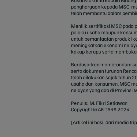
Rusdi Makatita Kepala Bidang
penghargaan kepada MSC melalu
telah membantu dalam pembin
Menilik sertifikasi MSC pada
pelaku usaha maupun konsume
untuk pemanfaatan produk ikan
meningkatkan ekonomi nelayan
kakap kerapu serta membuka r
Berdasarkan memorandum sali
serta dokumen turunan Renca
telah dilakukan sejak tahun
usaha dan konsumen. MSC mem
nelayan yang ada di Provinsi 
Penulis: M. Fikri Setiawan
Copyright © ANTARA 2024
[Artikel ini hasil dari media 