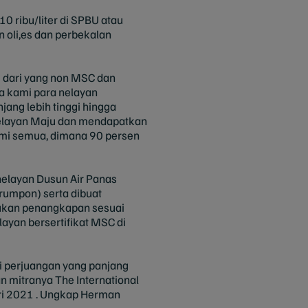
10 ribu/liter di SPBU atau
 oli,es dan perbekalan
i dari yang non MSC dan
ga kami para nelayan
ang lebih tinggi hingga
 Nelayan Maju dan mendapatkan
kami semua, dimana 90 persen
elayan Dusun Air Panas
(rumpon) serta dibuat
akukan penangkapan sesuai
layan bersertifikat MSC di
ui perjuangan yang panjang
 mitranya The International
ari 2021 . Ungkap Herman