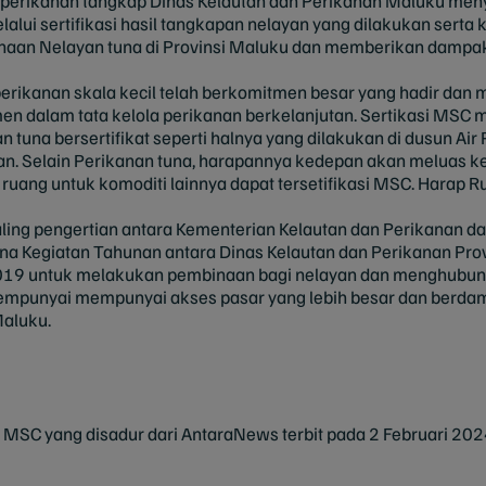
 perikanan tangkap Dinas Kelautan dan Perikanan Maluku men
i sertifikasi hasil tangkapan nelayan yang dilakukan serta k
aan Nelayan tuna di Provinsi Maluku dan memberikan dampak 
 perikanan skala kecil telah berkomitmen besar yang hadir da
n dalam tata kelola perikanan berkelanjutan. Sertikasi MSC
 tuna bersertifikat seperti halnya yang dilakukan di dusun Ai
. Selain Perikanan tuna, harapannya kedepan akan meluas ke 
uang untuk komoditi lainnya dapat tersetifikasi MSC. Harap R
ng pengertian antara Kementerian Kelautan dan Perikanan da
na Kegiatan Tahunan antara Dinas Kelautan dan Perikanan Pro
 2019 untuk melakukan pembinaan bagi nelayan dan menghubun
punyai mempunyai akses pasar yang lebih besar dan berdamp
Maluku.
trip MSC yang disadur dari AntaraNews terbit pada 2 Februari 202