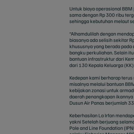
Untuk biaya operasional BBM je
sama dengan Rp 300 ribu terg
sehingga kebutuhan melaut se
“Alhamdulilah dengan mendapat
biasanya ada selisih sekitar 
khususnya yang berada pada d
bangku perkuliahan. Selain i
bantuan infrastruktur dari Ke
dari 130 Kepala Keluarga (KK) 
Kedepan kami berharap terus
misalnya melalui bantuan BBM 
kebijakan zonasi untuk armad
daerah penangkapan ikannya ag
Dusun Air Panas berjumlah 33
Keberhasilan La Irfan mendapa
yakni Setelah berjuang selam
Pole and Line Foundation (IPN