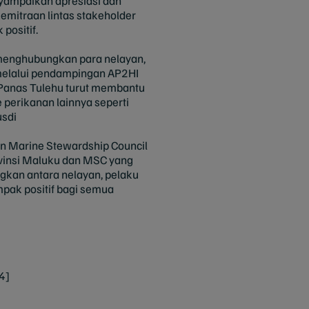
yampaikan apresiasi dan
emitraan lintas stakeholder
positif.
n menghubungkan para nelayan,
 melalui pendampingan AP2HI
r Panas Tulehu turut membantu
perikanan lainnya seperti
usdi
n Marine Stewardship Council
vinsi Maluku dan MSC yang
gkan antara nelayan, pelaku
ak positif bagi semua
4]