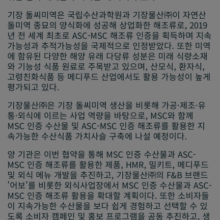
기장 돌씨미역은 국립수산과학원과 기장물산㈜이 자연산
돌미역 종묘의 양식화에 성공해 상업화한 해조류로, 2019
년 전 세계 최초로 ASC-MSC 해조류 인증을 획득하며 지속
가능성과 추적가능성을 국제적으로 인정받았다. 또한 미역
에 함유된 다양한 해양 유래 다당류 성분은 미래 식량소재
와 기능성 식품 원료로 주목받고 있으며, 산모식, 환자식,
고령친화식품 등 메디푸드 산업에서도 활용 가능성이 높게
평가되고 있다.
기장물산㈜은 기장 돌씨미역 생산을 비롯해 가공·제조·유
통·외식에 이르는 사업 역량을 바탕으로, MSC와 함께
MSC 인증 수산물 및 ASC-MSC 인증 해조류를 활용한 지
속가능한 수산식품 가치사슬 구축에 나설 예정이다.
양 기관은 이번 협약을 통해 MSC 인증 수산물과 ASC-
MSC 인증 해조류를 활용한 제품, HMR, 밀키트, 메디푸드
및 외식 메뉴 개발을 추진하고, 기장물산㈜의 F&B 브랜드
'어보'를 비롯한 외식사업장에서 MSC 인증 수산물과 ASC-
MSC 인증 해조류 활용을 확대할 계획이다. 또한 소비자들
이 지속가능한 수산물을 보다 쉽게 경험하고 선택할 수 있
도록 소비자 캠페인 및 홍보 프로그램을 공동 추진하고, 생