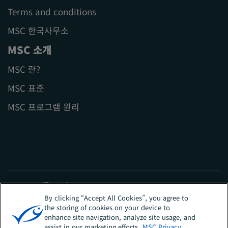
Terms and conditions
MSC 한국사무소
MSC 소개
MSC 란?
MSC 표준
MSC 프로그램 원리
By clicking “Accept All Cookies”, you agree to
the storing of cookies on your device to
enhance site navigation, analyze site usage, and
Sites
대한민국
assist in our marketing efforts.
MSC Privacy