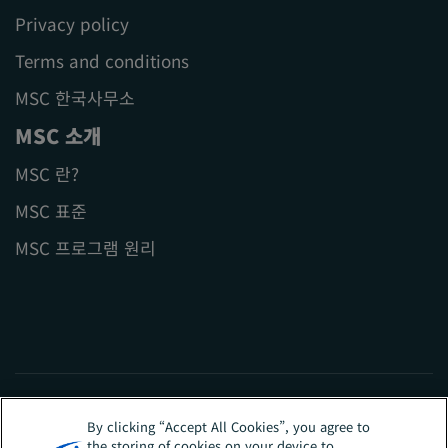
Privacy policy
Terms and conditions
MSC 한국사무소
MSC 소개
MSC 란?
MSC 표준
MSC 프로그램 원리
By clicking “Accept All Cookies”, you agree to
the storing of cookies on your device to