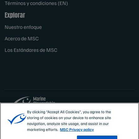
Términos y condiciones (EN)
Explorar
Nuestro enfoque
Acerca de MSC
Los Estándares de MSC
By clicking “Accept All Cookies”, you agree to the
storing of cookies on your device to enhance site
Sites
España
navigation, analyze site usage, and assist in our
marketing efforts.
MSC Privacy policy