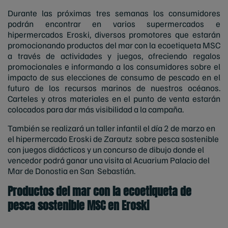
Durante las próximas tre
s
semanas los consumidores
podrán encontrar en varios supermercados e
hipermercados Eroski, diversos promotores que estarán
promocionando productos del mar con la ecoetiq
ueta MSC
a través de a
ctividades y jueg
os, ofreci
e
ndo regalos
promocionales e informando a los consumidores sobre el
impacto de sus elecciones de consumo de pescado en el
futuro de los recurso
s marinos de nuestros océanos.
Carteles y otros materiales en el punto de venta esta
rán
colocados para dar más visibilidad a la campaña.
También se realizará un taller infantil el día 2 de marzo en
el hipermercado Eroski de Zarautz sobre pesca sostenible
con juegos didácticos y un concurso de dibujo donde el
vencedor podrá ganar una visita al Acuarium Palacio del
Mar de Donostia en San Sebastián.
Productos del mar con la ecoetiqueta de
pesca sostenible MSC en Eroski