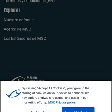
Términos y condiciones (EN)
Explorar
Nuestro enfoque
Acerca de MSC
Los Estándares de MSC
By clicking “Accept All Cookies”, you agree to the
storing of cookies on your device to enhance site
Sites
España
navigation, analyze site usage, and assist in our
marketing efforts.
MSC Privacy policy