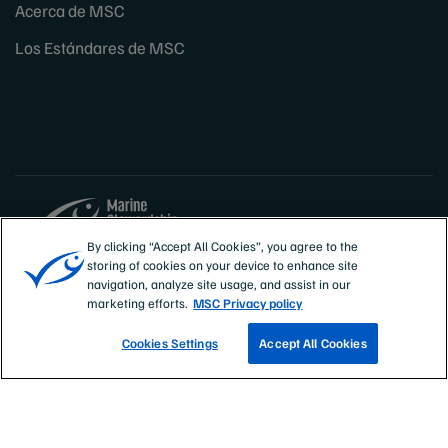
Acerca de MSC
Los Estándares de MSC
By clicking “Accept All Cookies”, you agree to the
storing of cookies on your device to enhance site
Sites
España
navigation, analyze site usage, and assist in our
marketing efforts.
MSC Privacy policy
Cookies Settings
Accept All Cookies
CONOCE NUESTRAS PESQUERÍAS