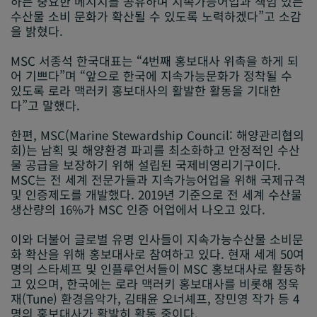
하는 중요한 메시지를 공유하며 지속가능어업과 책임 있는
수산물 소비 문화가 확산될 수 있도록 노력하겠다”고 소감
을 밝혔다.
MSC 서종석 한국대표는 “4번째 홍보대사 위촉을 하게 되
어 기쁘다”며 “앞으로 한국에 지속가능문화가 정착될 수
있도록 로라 맥러키 홍보대사의 활발한 활동을 기대한
다”고 말했다.
한편, MSC(Marine Stewardship Council: 해양관리협의
회)는 남획 및 해양환경 파괴를 최소화하고 안정적인 수산
물 공급을 보장하기 위해 설립된 국제비영리기구이다.
MSC는 전 세계 전문가들과 지속가능어업을 위해 국제규격
및 인증제도를 개발했다. 2019년 기준으로 전 세계 수산물
생산량의 16%가 MSC 인증 어업에서 나오고 있다.
이와 더불어 글로벌 유명 인사들이 지속가능수산물 소비문
화 확산을 위해 홍보대사로 참여하고 있다. 현재 세계 50여
명의 스타셰프 및 인플루언서들이 MSC 홍보대사로 활동하
고 있으며, 한국에는 로라 맥러키 홍보대사를 비롯해 정욱
재(Tune) 환경음악가, 김태윤 오너셰프, 장민영 작가 등 4
명의 홍보대사가 활발히 활동 중이다.