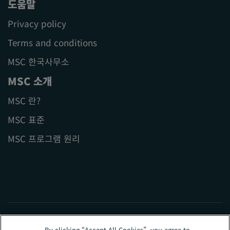
도움말
Privacy policy
Terms and conditions
MSC 한국사무소
MSC 소개
MSC 란?
MSC 표준
MSC 프로그램 원리
By clicking “Accept All Cookies”, you agree to