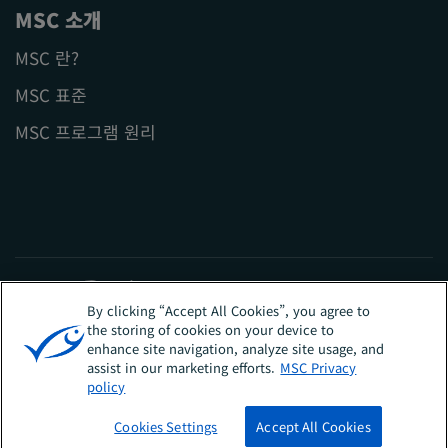
MSC 소개
MSC 란?
MSC 표준
MSC 프로그램 원리
By clicking “Accept All Cookies”, you agree to
the storing of cookies on your device to
enhance site navigation, analyze site usage, and
Sites
대한민국
assist in our marketing efforts.
MSC Privacy
policy
Cookies Settings
Accept All Cookies
MSC 란?