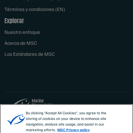
Términos y condiciones (EN)
Explorar
Nuestro enfoque
Acerca de MSC
Los Estándares de MSC
By clicking “Accept All Cookies”, you agree to the
storing of cookies on your device to enhance site
Sites
España
navigation, analyze site usage, and assist in our
marketing efforts.
MSC Privacy policy