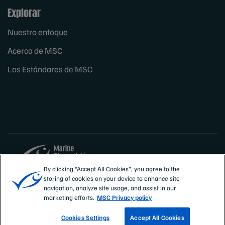
Explorar
Nuestro enfoque
Acerca de MSC
Los Estándares de MSC
By clicking “Accept All Cookies”, you agree to the
storing of cookies on your device to enhance site
Sites
España
navigation, analyze site usage, and assist in our
marketing efforts.
MSC Privacy policy
Cookies Settings
Accept All Cookies