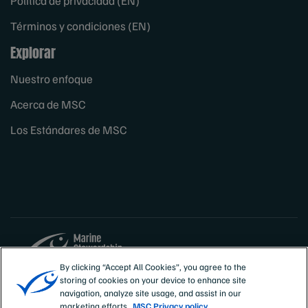
Política de privacidad (EN)
Términos y condiciones (EN)
Explorar
Nuestro enfoque
Acerca de MSC
Los Estándares de MSC
By clicking “Accept All Cookies”, you agree to the
storing of cookies on your device to enhance site
Sites
España
navigation, analyze site usage, and assist in our
marketing efforts.
MSC Privacy policy