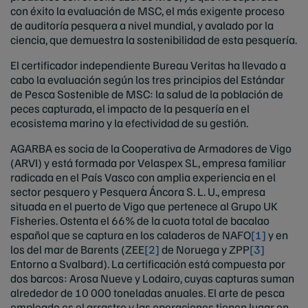
con éxito la evaluación de MSC, el más exigente proceso
de auditoría pesquera a nivel mundial, y avalado por la
ciencia, que demuestra la sostenibilidad de esta pesquería.
El certificador independiente Bureau Veritas ha llevado a
cabo la evaluación según los tres principios del Estándar
de Pesca Sostenible de MSC: la salud de la población de
peces capturada, el impacto de la pesquería en el
ecosistema marino y la efectividad de su gestión.
AGARBA es socia de la Cooperativa de Armadores de Vigo
(ARVI) y está formada por Velaspex SL, empresa familiar
radicada en el País Vasco con amplia experiencia en el
sector pesquero y Pesquera Áncora S. L. U., empresa
situada en el puerto de Vigo que pertenece al Grupo UK
Fisheries. Ostenta el 66% de la cuota total de bacalao
español que se captura en los caladeros de NAFO
[1]
y en
los del mar de Barents (ZEE
[2]
de Noruega y ZPP
[3]
Entorno a Svalbard). La certificación está compuesta por
dos barcos: Arosa Nueve y Lodairo, cuyas capturas suman
alrededor de 10 000 toneladas anuales. El arte de pesca
empleado es el arrastre y las operaciones tienen lugar en