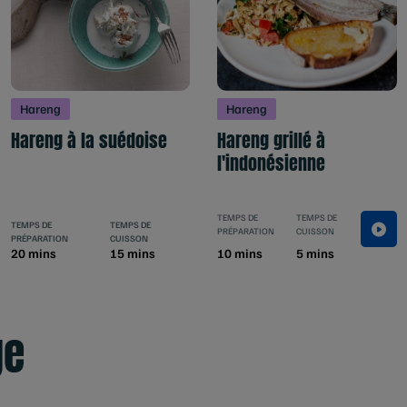
Hareng
Hareng
Hareng à la suédoise
Hareng grillé à
l'indonésienne
TEMPS DE
TEMPS DE
TEMPS DE
TEMPS DE
PRÉPARATION
CUISSON
PRÉPARATION
CUISSON
20 mins
15 mins
10 mins
5 mins
ge