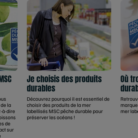
 MSC
Je choisis des produits
Où tr
durables
durab
ous
Découvrez pourquoi il est essentiel de
Retrouve
 de la
choisir des produits de la mer
marques
-à-dire
labellisés MSC pêche durable pour
mer lab
oissons
préserver les océans !
es de
act sur
e