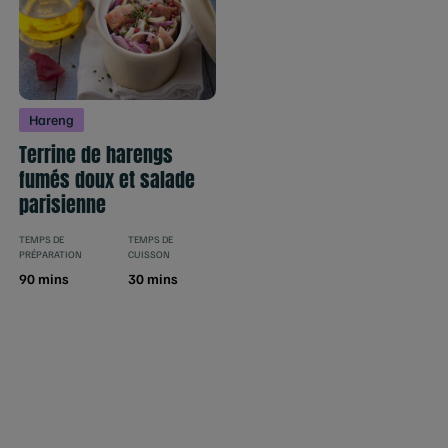
Hareng
Terrine de harengs
fumés doux et salade
parisienne
TEMPS DE
TEMPS DE
PRÉPARATION
CUISSON
90 mins
30 mins