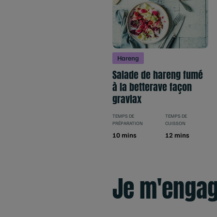
Hareng
Salade de hareng fumé
à la betterave façon
gravlax
TEMPS DE
TEMPS DE
PRÉPARATION
CUISSON
10 mins
12 mins
Je m'enga