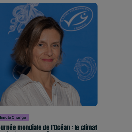
limate Change
urnée mondiale de l’Océan : le climat