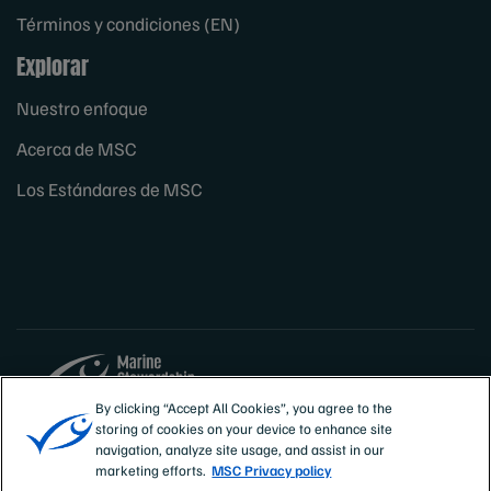
Términos y condiciones (EN)
Explorar
Nuestro enfoque
Acerca de MSC
Los Estándares de MSC
By clicking “Accept All Cookies”, you agree to the
storing of cookies on your device to enhance site
Sites
España
navigation, analyze site usage, and assist in our
marketing efforts.
MSC Privacy policy