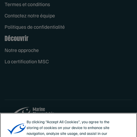
Termes et conditions
Contactez notre équipe
Politiques de confidentialité
Découvrir
Notre approche
La certification MSC
By clicking “Accept All Cookies”, you agree to the
storing of cookies on your device to enhance site
Sites
France
navigation, analyze site usage, and assist in our