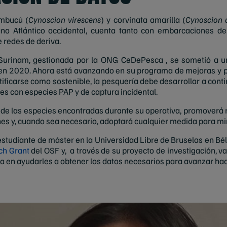
ambucú (
Cynoscion virescens
) y corvinata amarilla (
Cynoscion 
no Atlántico occidental, cuenta tanto con embarcaciones de 
 redes de deriva.
 Surinam, gestionada por la ONG
CeDePesca
, se sometió a u
n 2020. Ahora está avanzando en su programa de mejoras y pl
ificarse como sostenible, la pesquería debe desarrollar a cont
es con especies PAP y de captura incidental.
s de las especies encontradas durante su operativa, promoverá
ones y, cuando sea necesario, adoptará cualquier medida para mi
studiante de máster en la Universidad Libre de Bruselas en Bélg
ch Grant
del OSF y, a través de su proyecto de investigación, va
a en ayudarles a obtener los datos necesarios para avanzar hacia