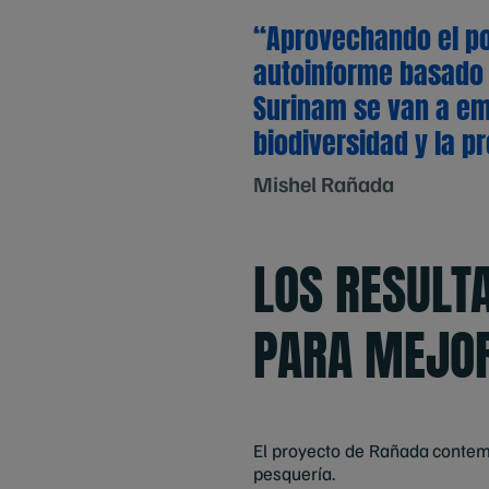
“Aprovechando el po
autoinforme basado e
Surinam se van a em
biodiversidad y la 
Mishel Rañada
LOS RESULT
PARA MEJOR
El proyecto de Rañada contemp
pesquería.