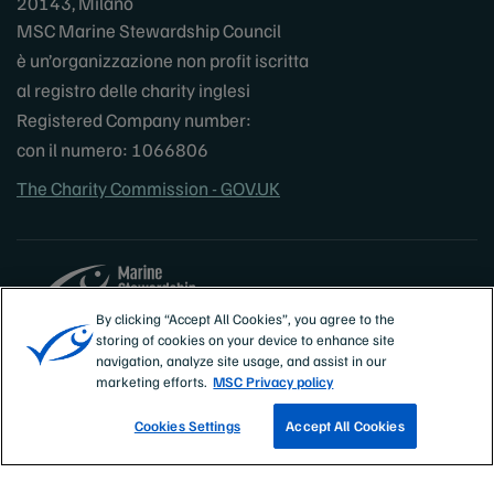
20143, Milano
MSC Marine Stewardship Council
è un’organizzazione non profit iscritta
al registro delle charity inglesi
Registered Company number:
con il numero: 1066806
The Charity Commission - GOV.UK
By clicking “Accept All Cookies”, you agree to the
storing of cookies on your device to enhance site
Sites
Italia
navigation, analyze site usage, and assist in our
marketing efforts.
MSC Privacy policy
Cookies Settings
Accept All Cookies
SCOPRI LE NOSTRE ATTIVITÀ DI PESCA