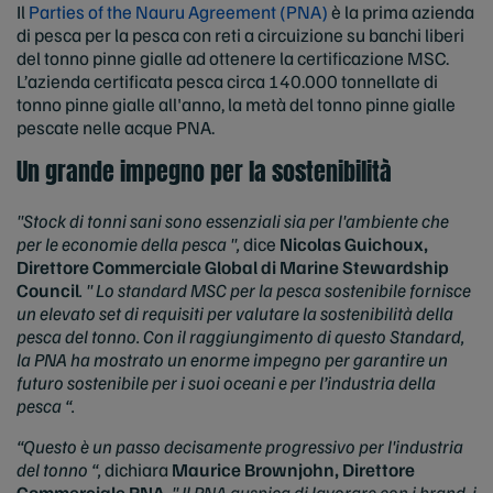
Il
Parties of the Nauru Agreement (PNA)
è la prima azienda
di pesca per la pesca con reti a circuizione su banchi liberi
del tonno pinne gialle ad ottenere la certificazione MSC.
L’azienda certificata pesca circa 140.000 tonnellate di
tonno pinne gialle all'anno, la metà del tonno pinne gialle
pescate nelle acque PNA.
Un grande impegno per la sostenibilità
"
Stock di tonni sani sono essenziali sia per l'ambiente che
per le economie della pesca ",
dice
Nicolas Guichoux,
Direttore Commerciale Global di Marine Stewardship
Council
. " Lo standard MSC per la pesca sostenibile fornisce
un elevato set di requisiti per valutare la sostenibilità della
pesca del tonno. Con il raggiungimento di questo Standard,
la PNA ha mostrato un enorme impegno per garantire un
futuro sostenibile per i suoi oceani e per l’industria della
pesca “.
“Questo è un passo decisamente progressivo per l'industria
del tonno “,
dichiara
Maurice Brownjohn, Direttore
Commerciale PNA
. " Il PNA auspica di lavorare con i brand, i