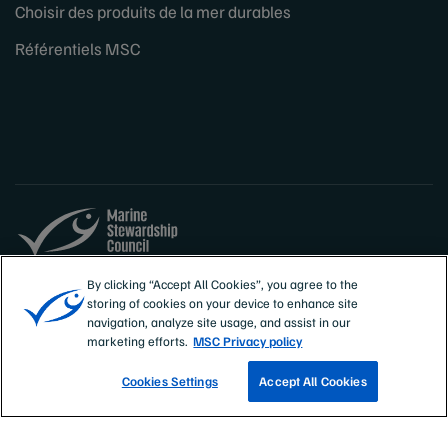
Choisir des produits de la mer durables
Référentiels MSC
Sites
België
By clicking “Accept All Cookies”, you agree to the
storing of cookies on your device to enhance site
français (Belgique)
navigation, analyze site usage, and assist in our
marketing efforts.
MSC Privacy policy
Cookies Settings
Accept All Cookies
TROUVEZ UNE PÊCHERIE