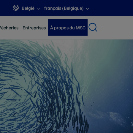
Sites
België
français (Belgique)
Pêcheries
Entreprises
À propos du MSC