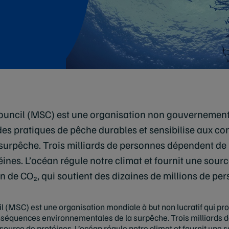
uncil (MSC) est une organisation non gouvernementa
des pratiques de pêche durables et sensibilise aux 
surpêche. Trois milliards de personnes dépendent 
éines. L’océan régule notre climat et fournit une sour
on de CO₂, qui soutient des dizaines de millions de pe
 (MSC) est une organisation mondiale à but non lucratif qui p
onséquences environnementales de la surpêche. Trois milliards
urce de protéines. L’océan régule notre climat et fournit une 