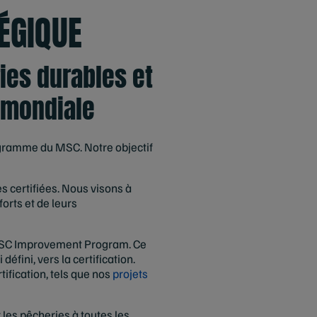
TÉGIQUE
es durables et
 mondiale
ogramme du MSC. Notre objectif
s certifiées. Nous visons à
forts et de leurs
e MSC Improvement Program. Ce
fini, vers la certification.
ification, tels que nos
projets
les pêcheries à toutes les