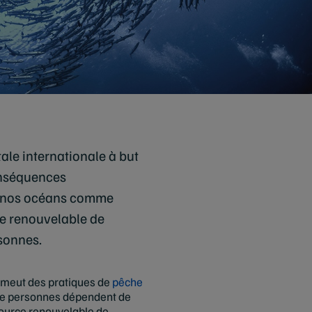
le internationale à but
conséquences
de nos océans comme
ce renouvelable de
rsonnes.
romeut des pratiques de
pêche
 de personnes dépendent de
source renouvelable de