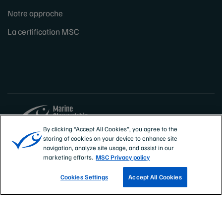
Notre approche
La certification MSC
By clicking “Accept All Cookies”, you agree to the
storing of cookies on your device to enhance site
Sites
France
navigation, analyze site usage, and assist in our
marketing efforts.
MSC Privacy policy
Cookies Settings
Accept All Cookies
TROUVEZ UNE PÊCHERIE