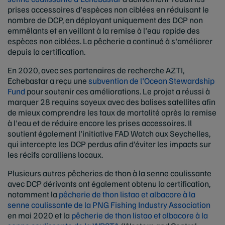
prises accessoires d'espèces non ciblées en réduisant le
nombre de DCP, en déployant uniquement des DCP non
emmêlants et en veillant à la remise à l'eau rapide des
espèces non ciblées. La pêcherie a continué à s'améliorer
depuis la certification.
En 2020, avec ses partenaires de recherche AZTI,
Echebastar a reçu une
subvention de l'Ocean Stewardship
Fund
pour soutenir ces améliorations. Le projet a réussi à
marquer 28 requins soyeux avec des balises satellites afin
de mieux comprendre les taux de mortalité après la remise
à l'eau et de réduire encore les prises accessoires. Il
soutient également l'initiative FAD Watch aux Seychelles,
qui intercepte les DCP perdus afin d’éviter les impacts sur
les récifs coralliens locaux.
Plusieurs autres pêcheries de thon à la senne coulissante
avec DCP dérivants ont également obtenu la certification,
notamment la
pêcherie de thon listao et albacore à la
senne coulissante de la PNG Fishing Industry Association
en mai 2020 et la
pêcherie de thon listao et albacore à la