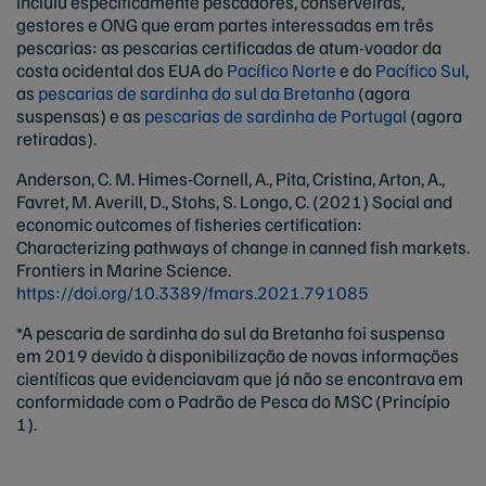
incluiu especificamente pescadores, conserveiras,
gestores e ONG que eram partes interessadas em três
pescarias: as pescarias certificadas de atum-voador da
costa ocidental dos EUA do
Pacífico Norte
e do
Pacífico Sul
,
as
pescarias de sardinha do sul da Bretanha
(agora
suspensas) e as
pescarias de sardinha de Portugal
(agora
retiradas).
Anderson, C. M. Himes-Cornell, A., Pita, Cristina, Arton, A.,
Favret, M. Averill, D., Stohs, S. Longo, C. (2021) Social and
economic outcomes of fisheries certification:
Characterizing pathways of change in canned fish markets.
Frontiers in Marine Science.
https://doi.org/10.3389/fmars.2021.791085
*A pescaria de sardinha do sul da Bretanha foi suspensa
em 2019 devido à disponibilização de novas informações
científicas que evidenciavam que já não se encontrava em
conformidade com o Padrão de Pesca do MSC (Princípio
1).