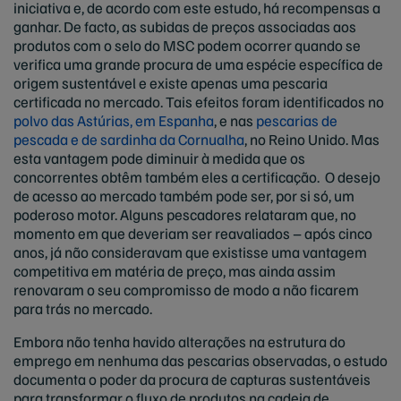
iniciativa e, de acordo com este estudo, há recompensas a
ganhar. De facto, as subidas de preços associadas aos
produtos com o selo do MSC podem ocorrer quando se
verifica uma grande procura de uma espécie específica de
origem sustentável e existe apenas uma pescaria
certificada no mercado. Tais efeitos foram identificados no
polvo das Astúrias, em Espanha
, e nas
pescarias de
pescada e de sardinha da Cornualha
, no Reino Unido. Mas
esta vantagem pode diminuir à medida que os
concorrentes obtêm também eles a certificação. O desejo
de acesso ao mercado também pode ser, por si só, um
poderoso motor. Alguns pescadores relataram que, no
momento em que deveriam ser reavaliados – após cinco
anos, já não consideravam que existisse uma vantagem
competitiva em matéria de preço, mas ainda assim
renovaram o seu compromisso de modo a não ficarem
para trás no mercado.
Embora não tenha havido alterações na estrutura do
emprego em nenhuma das pescarias observadas, o estudo
documenta o poder da procura de capturas sustentáveis
para transformar o fluxo de produtos na cadeia de