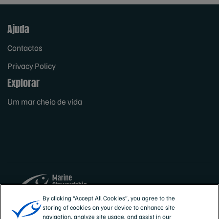
Ajuda
Contactos
Privacy Policy
Explorar
Um mar cheio de vida
By clicking “Accept All Cookies”, you agree to the
storing of cookies on your device to enhance site
Sites
Portugal
navigation, analyze site usage, and assist in our