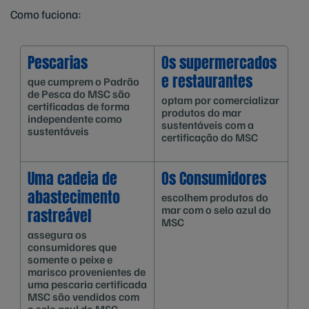
Como fuciona:
Pescarias
Os supermercados
e restaurantes
que cumprem o Padrão
de Pesca do MSC são
optam por comercializar
certificadas de forma
produtos do mar
independente como
sustentáveis com a
sustentáveis
certificação do MSC
Uma cadeia de
Os Consumidores
abastecimento
escolhem produtos do
mar com o selo azul do
rastreável
MSC
assegura os
consumidores que
somente o peixe e
marisco provenientes de
uma pescaria certificada
MSC são vendidos com