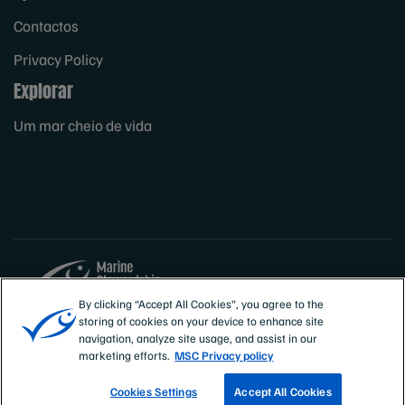
Contactos
Privacy Policy
Explorar
Um mar cheio de vida
By clicking “Accept All Cookies”, you agree to the
storing of cookies on your device to enhance site
Sites
Portugal
navigation, analyze site usage, and assist in our
marketing efforts.
MSC Privacy policy
Cookies Settings
Accept All Cookies