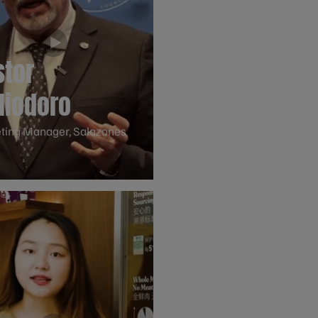
stor
liodoro
ting Manager, Salazones