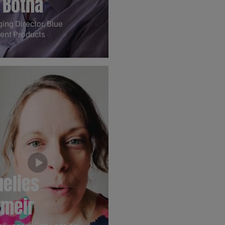
 Botha
ng Director, Blue
ent Products
nelies
rmeir