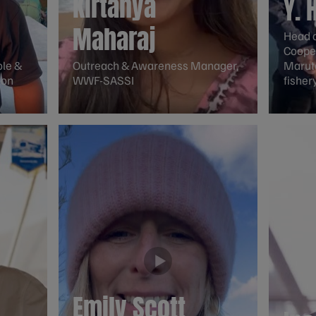
Kirtanya
Y. 
Maharaj
Head o
Cooper
ole &
Outreach & Awareness Manager,
Maruto
ion
WWF-SASSI
fishery
Emily Scott