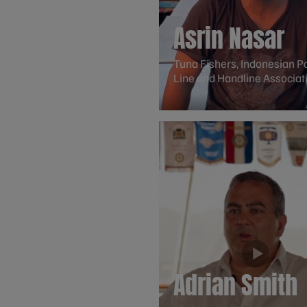
Asrin Nasar
Tuna Fishers, Indonesian P
Line and Handline Associat
Adrian Smith