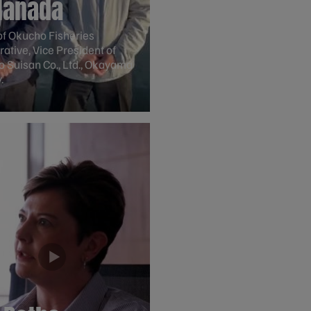
Hanada
f Okucho Fisheries
ative, Vice President of
 Suisan Co., Ltd., Okayama
.