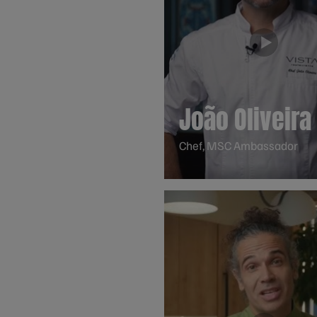
João Oliveira
Chef, MSC Ambassador