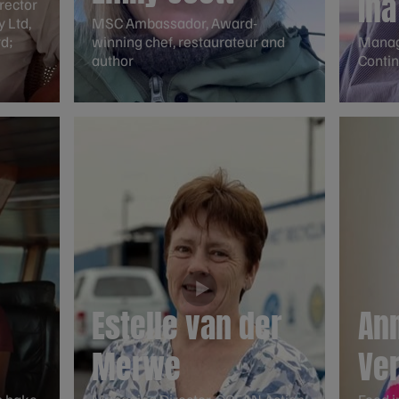
Ina
rector
 Ltd,
MSC Ambassador, Award-
d;
winning chef, restaurateur and
Managi
author
Contin
Estelle van der
An
Merwe
Ve