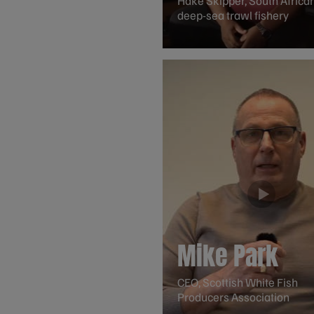
Hake Skipper, South Africa
deep-sea trawl fishery
Mike Park
CEO, Scottish White Fish
Producers Association