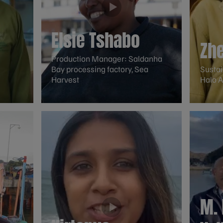
Elsie Tshabo
Zhe
Production Manager: Saldanha
Bay processing factory, Sea
Susta
Harvest
Halo A
M.