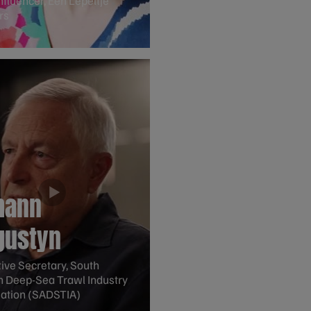
nfluencer, Een Lepeltje
rs
hann
gustyn
ive Secretary, South
n Deep-Sea Trawl Industry
iation (SADSTIA)