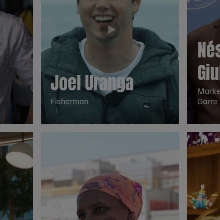
Né
Giu
Joel Uranga
Marke
Fisherman
Garre