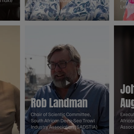
n hake
Managing Director, OCEAN Action
Food i
Network
Lekke
Jo
Rob Landman
Au
Chair of Scientic Committee,
Execut
South African Deep-Sea Trawl
Africa
Industry Association (SADSTIA)
Assoc