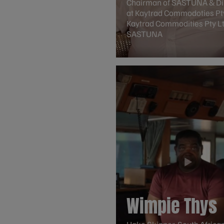
Chairman of SASTUNA & Di
at Kaytrad Commodoties Pty
Kaytrad Commodities Pty Lt
SASTUNA
Wimpie Thys