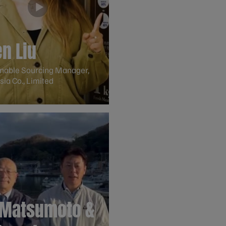
n Liu
inable Sourcing Manager,
sia Co., Limited
 Matsumoto &