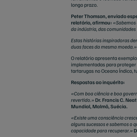
longo prazo.
Peter Thomson, enviado espe
relatório, afirmou:
«Sabemos q
da indústria, das comunidades 
Estas histórias inspiradoras d
duas faces da mesma moeda.»
O relatório apresenta exempl
implementadas para proteger e
tartarugas no Oceano Índico, t
Respostas ao inquérito:
«Com boa ciência e boa governa
revertido.»
Dr. Francis C. Nea
Mundial, Malmö, Suécia.
«Existe uma consciência cresc
alguns sucessos e sabemos o q
capacidade para recuperar.»
D