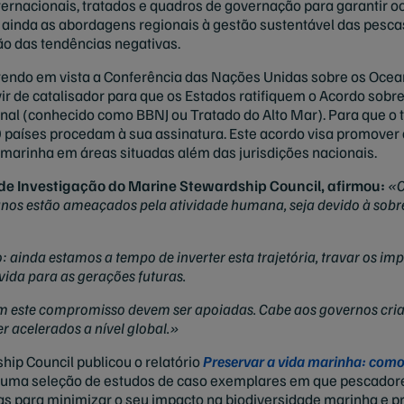
ternacionais, tratados e quadros de governação para garantir 
ainda as abordagens regionais à gestão sustentável das pescas,
ão das tendências negativas.
tendo em vista a Conferência das Nações Unidas sobre os Ocean
vir de catalisador para que os Estados ratifiquem o Acordo sob
nal (conhecido como BBNJ ou Tratado do Alto Mar). Para que o t
países procedam à sua assinatura. Este acordo visa promover a
 marinha em áreas situadas além das jurisdições nacionais.
ra de Investigação do Marine Stewardship Council, afirmou:
«C
os estão ameaçados pela atividade humana, seja devido à sobre
: ainda estamos a tempo de inverter esta trajetória, travar os im
vida para as gerações futuras.
m este compromisso devem ser apoiadas. Cabe aos governos cria
r acelerados a nível global.»
ip Council publicou o relatório
Preservar a vida marinha: como 
 uma seleção de estudos de caso exemplares em que pescadore
as para minimizar o seu impacto na biodiversidade marinha e p