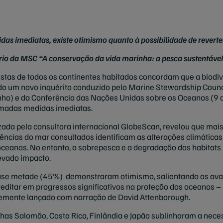
as imediatas, existe otimismo quanto à possibilidade de reverte
io da MSC “A conservação da vida marinha: a pesca sustentável 
istas de todos os continentes habitados concordam que a biodi
o um novo inquérito conduzido pelo Marine Stewardship Counci
ho) e da Conferência das Nações Unidas sobre os Oceanos (9 a
omadas medidas imediatas.
izada pela consultora internacional GlobeScan, revelou que mai
ências do mar consultados identificam as alterações climátic
 oceanos. No entanto, a sobrepesca e a degradação dos habita
evado impacto.
se metade (45%) demonstraram otimismo, salientando os avanço
editar em progressos significativos na proteção dos oceanos –
emente lançado com narração de David Attenborough.
lhas Salomão, Costa Rica, Finlândia e Japão sublinharam a nece