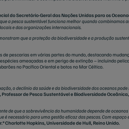
cial do Secretário-Geral das Nações Unidas para os Oceanos
ue a pesca sustentável funciona melhor quando combinamos as 
locais e das organizações internacionais.
emonstram que a proteção da biodiversidade e a produção susten
os de pescarias em várias partes do mundo, destacando mudanç
spécies ameaçadas e em perigo de extinção – incluindo pelican
ubarões no Pacífico Oriental e botos no Mar Céltico.
ção, o declínio da saúde e da biodiversidade dos oceanos pode 
t, Professor de Pesca Sustentável e Biodiversidade Oceânic
ente de que a sobrevivência da humanidade depende de oceanos
ue é necessário para uma gestão eficaz das pescas. Com espaço 
r.ª Charlotte Hopkins, Universidade de Hull, Reino Unido.