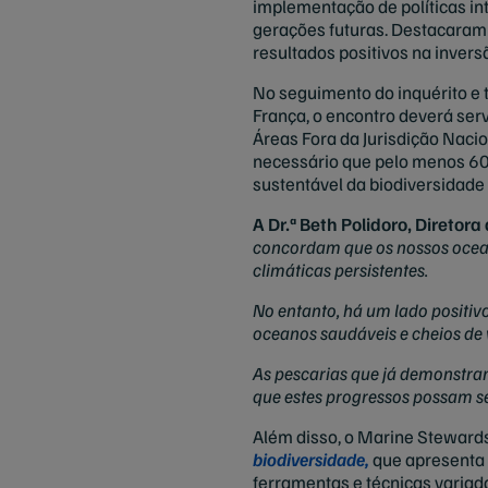
implementação de políticas in
gerações futuras. Destacaram 
resultados positivos na invers
No seguimento do inquérito e 
França, o encontro deverá ser
Áreas Fora da Jurisdição Nacio
necessário que pelo menos 60 
sustentável da biodiversidade
A Dr.ª Beth Polidoro, Direto
concordam que os nossos ocean
climáticas persistentes.
No entanto, há um lado positivo
oceanos saudáveis e cheios de 
As pescarias que já demonstra
que estes progressos possam se
Além disso, o Marine Stewardsh
biodiversidade,
que apresenta
ferramentas e técnicas variad