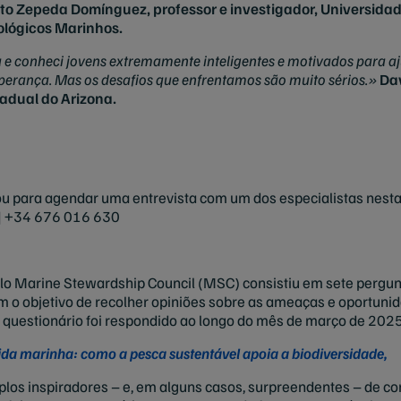
rto Zepeda Domínguez, professor e investigador, Universid
ológicos Marinhos.
 e conheci jovens extremamente inteligentes e motivados para aju
perança. Mas os desafios que enfrentamos são muito sérios.»
Dav
adual do Arizona.
u para agendar uma entrevista com um dos especialistas nesta
| +34 676 016 630
elo Marine Stewardship Council (MSC) consistiu em sete pergunt
 o objetivo de recolher opiniões sobre as ameaças e oportuni
 questionário foi respondido ao longo do mês de março de 2025 
ida marinha: como a pesca sustentável apoia a biodiversidade,
plos inspiradores – e, em alguns casos, surpreendentes – de 