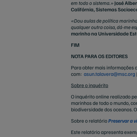
em todo o sistema.»
José Albe
Califórnia, Sistemas Socioec
«Dou aulas de política marinha
qualquer outra coisa, dá-me es
marinho na Universidade Est
FIM
NOTA PARA OS EDITORES
Para obter mais informações o
com:
asun.talavera@msc.org
Sobre o inquérito
O inquérito online realizado p
marinhos de todo o mundo, com
biodiversidade dos oceanos. O
Sobre o relatório
Preservar a v
Este relatório apresenta exem