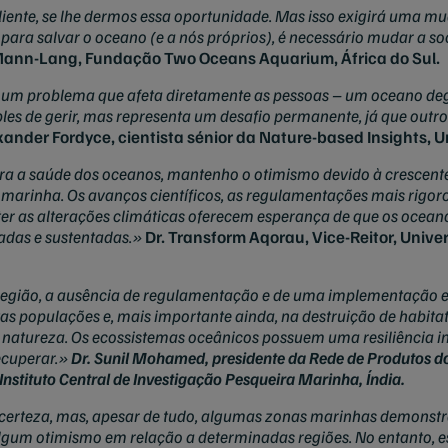
iente, se lhe dermos essa oportunidade. Mas isso exigirá uma m
 para salvar o oceano (e a nós próprios), é necessário mudar a soc
 Mann-Lang, Fundação Two Oceans Aquarium, África do Sul.
e um problema que afeta diretamente as pessoas – um oceano degr
ples de gerir, mas representa um desafio permanente, já que outro
exander Fordyce, cientista sénior da Nature-based Insights, 
ra a saúde dos oceanos, mantenho o otimismo devido à crescente
marinha. Os avanços científicos, as regulamentações mais rigoro
nter as alterações climáticas oferecem esperança de que os ocea
adas e sustentadas.»
Dr. Transform Aqorau, Vice-Reitor, Unive
gião, a ausência de regulamentação e de uma implementação ef
as populações e, mais importante ainda, na destruição de habitat
natureza. Os ecossistemas oceânicos possuem uma resiliência in
ecuperar.»
Dr. Sunil Mohamed, presidente da Rede de Produtos do
Instituto Central de Investigação Pesqueira Marinha, Índia.
erteza, mas, apesar de tudo, algumas zonas marinhas demonstra
lgum otimismo em relação a determinadas regiões. No entanto, ess