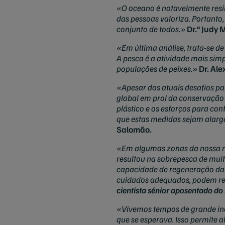
«O oceano é notavelmente resil
das pessoas valoriza. Portanto,
conjunto de todos.»
Dr.ª Judy
«Em última análise, trata-se d
A pesca é a atividade mais sim
populações de peixes.»
Dr. Al
«Apesar dos atuais desafios pa
global em prol da conservação 
plástico e os esforços para co
que estas medidas sejam alarg
Salomão.
«Em algumas zonas da nossa re
resultou na sobrepesca de muit
capacidade de regeneração da 
cuidados adequados, podem r
cientista sénior aposentado do 
«Vivemos tempos de grande inc
que se esperava. Isso permite a