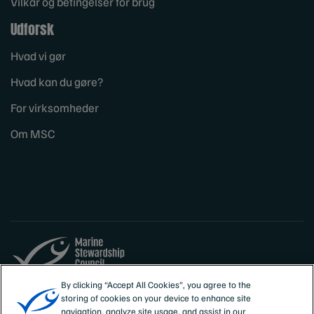
Vilkår og betingelser for brug
Udforsk
Hvad vi gør
Hvad kan du gøre?
For virksomheder
Om MSC
By clicking “Accept All Cookies”, you agree to the
Sites
Danmark
storing of cookies on your device to enhance site
navigation, analyze site usage, and assist in our