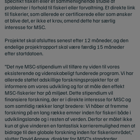
specifikt fiskeri eller et sammenlignende studie af
problemer i forhold til fiskeri eller forvaltning. Et direkte link
til fiskerier, som allerede er certificerede eller som ønsker
at blive det, er ikke et krav, omend dette har særlig
interesse for MSC.
Projektet skal afsluttes senest efter 12 måneder, og den
endelige projektrapport skal være færdig 15 måneder
efter startdatoen.
”Det nye MSC-stipendium vil tilføre ny viden til vores
eksisterende og videnskabeligt funderede program. Vi har
allerede støttet adskillige forskningsprojekter for at
informere om vores udvikling og for at måle den effekt
MSC-fiskerier har på miljøet. Dette stipendium vil
finansiere forskning, der er i direkte interesse for MSC og
som samtidig rækker langt bredere: Vi håber at fremme
forskning på en lang række emner inden for fiskeri både i
udviklingslande og i resten af verden. Derfor er målet ikke
kun at give vinderen en fantastisk karrieremulighed men at
bidrage til den globale forskning inden for fiskeriområdet,”
slutter David Agnew, direktør for MSC’s standarder