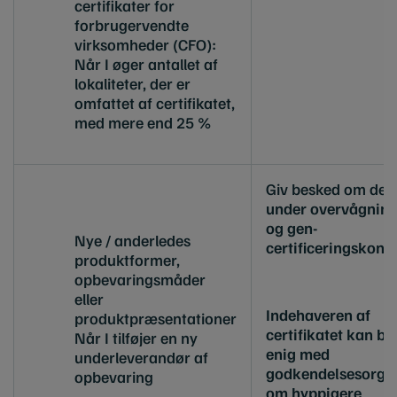
certifikater for
forbrugervendte
virksomheder (CFO):
Når I øger antallet af
lokaliteter, der er
omfattet af certifikatet,
med mere end 25 %
Giv besked om det
under overvågning
og gen-
Nye / anderledes
certificeringskontr
produktformer,
opbevaringsmåder
eller
Indehaveren af
produktpræsentationer
certifikatet kan bl
Når I tilføjer en ny
enig med
underleverandør af
godkendelsesorga
opbevaring
om hyppigere