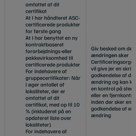
omfattet af dit
certifikat
At I har håndteret ASC-
certificerede produkter
for første gang
At I har benyttet en ny
kontraktbaseret
Giv besked om det
forarbejdnings-eller
ændringen sker
pakkevirksomhed til
Certificeringsorga
certificerede produkter
vil give jer en skrift
For indehavere af
godkendelse af de
gruppecertifikater: Når
ændring og kan k
I øger antallet af
en kontrol på stede
lokaliteter, der er
eller en fjernkontro
omfattet af dit
inden der sker en
certifikat, med op til 10
godkendelse af en
% (inkluderet på en
ændring
opdateret liste over
lokaliteter)
For indehavere af