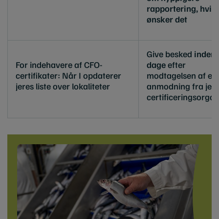
rapportering, hvis
ønsker det
Give besked
inden 
For indehavere af CFO-
dage
efter
certifikater: Når I opdaterer
modtagelsen af en
jeres liste over lokaliteter
anmodning fra jer
certificeringsorga