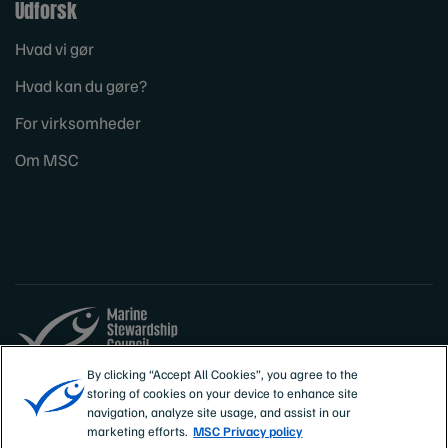
Udforsk
Hvad vi gør
Hvad kan du gøre?
For virksomheder
Om MSC
By clicking “Accept All Cookies”, you agree to the
Sites
Danmark
storing of cookies on your device to enhance site
navigation, analyze site usage, and assist in our
marketing efforts.
MSC Privacy policy