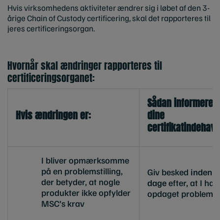
Hvis virksomhedens aktiviteter ændrer sig i løbet af den 3-
årige Chain of Custody certificering, skal det rapporteres til
jeres certificeringsorgan.
Hvornår skal ændringer rapporteres til
certificeringsorganet:
Sådan informerer
Hvis ændringen er:
dine
certifikatindehave
I bliver opmærksomme
på en problemstilling,
Giv besked
inden f
der betyder, at nogle
dage
efter, at I har
produkter ikke opfylder
opdaget probleme
MSC’s krav