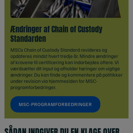
Ændringer af Chain of Custody
Standarden
MSCs Chain of Custody Standard revideres og
opdateres mindst hvert tredje år. Mindre ændringer
af kravene til certificering kan indarbejdes oftere. Vi
værdsætter dit input og afholder høringer om vigtige
ændringer. Du kan finde og kommentere på politikker
under revision via hjemmesiden for MSC-
programforbedringer.
MSC-PROGRAMFORBEDRINGER
SÅDAN INDGIVER DU EN KLAGE OVER