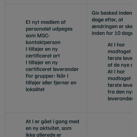
Giv besked
inden f
dage
efter, at
Et nyt medlem af
ændringen er sket, 
personalet udpeges
inden for 10 dage e
som MSC-
kontaktperson
At I har
I tilføjer en ny
modtaget d
certificeret art
første lever
I tilføjer en ny
af de nye ar
certificeret leverandør
At I har
For grupper: Når I
modtaget d
tilføjer eller fjerner en
første lever
lokalitet
fra den nye
leverandør
At I er gået i gang med
en ny aktivitet, som
ikke allerede er