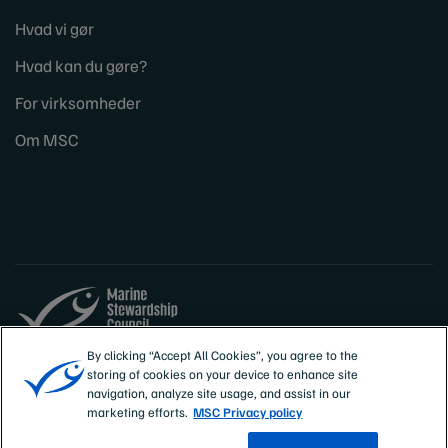
Hvad vi gør
Hvad kan du gøre?
For virksomheder
Om MSC
By clicking “Accept All Cookies”, you agree to the
Sites
Danmark
storing of cookies on your device to enhance site
navigation, analyze site usage, and assist in our
marketing efforts.
MSC Privacy policy