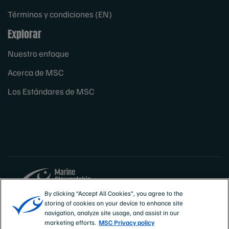
Términos y condiciones (EN)
Explorar
Nuestro enfoque
Acerca de MSC
Los Estándares de MSC
By clicking “Accept All Cookies”, you agree to the
storing of cookies on your device to enhance site
Sites
España
navigation, analyze site usage, and assist in our
marketing efforts.
MSC Privacy policy