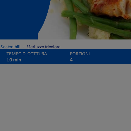
 Sostenibili
Merluzzo tricolore
TEMPO DI COTTURA
PORZIONI
10 min
4