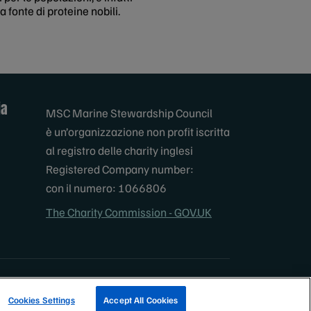
a fonte di proteine nobili.
ia
MSC Marine Stewardship Council
è un’organizzazione non profit iscritta
al registro delle charity inglesi
Registered Company number:
con il numero: 1066806
The Charity Commission - GOV.UK
SCOPRI LE NOSTRE ATTIVITÀ DI PESCA
Cookies Settings
Accept All Cookies