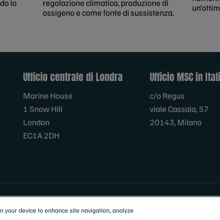
do lo
regolazione climatica, produzione di
un’ottim
ossigeno e come fonte di sussistenza.
Ufficio centrale di Londra
Ufficio MSC in Ital
Marine House
c/o Regus
1 Snow Hill
viale Cassala, 57
London
20143, Milano
EC1A 2DH
on your device to enhance site navigation, analyze