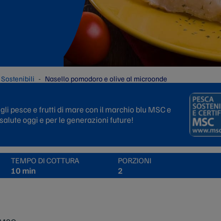
 Sostenibili
Nasello pomodoro e olive al microonde
gli pesce e frutti di mare con il marchio blu MSC e
 salute oggi e per le generazioni future!
TEMPO DI COTTURA
PORZIONI
10 min
2