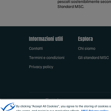
pescati sostenibilmente secon
Standard MSC.
Informazioni utili
Esplora
Contatti
Chi siamo
Termini e condizioni
Gli standard MSC
Privacy policy
Sites
Italia
By clicking “Accept All Cookies”, you agree to the storing of cookies 
site usage, and assist in our marketing efforts.
MSC Privacy policy