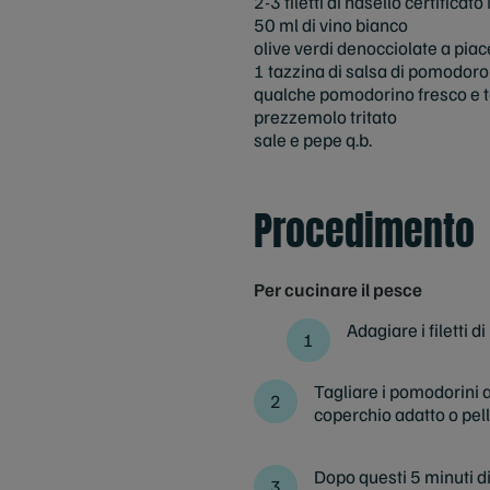
2-3 filetti di nasello certificat
50 ml di vino bianco
olive verdi denocciolate a pia
1 tazzina di salsa di pomodoro
qualche pomodorino fresco e t
prezzemolo tritato
sale e pepe q.b.
Procedimento
Per cucinare il pesce
Adagiare i filetti 
Tagliare i pomodorini a 
coperchio adatto o pel
Dopo questi 5 minuti di