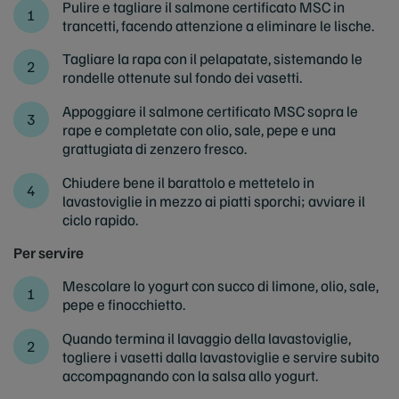
Pulire e tagliare il salmone certificato MSC in
trancetti, facendo attenzione
a eliminare le lische.
Tagliare la rapa con il pelapatate, sistemando le
rondelle ottenute
sul fondo dei vasetti.
Appoggiare il salmone certificato MSC sopra le
rape e completate con olio,
sale, pepe e una
grattugiata di zenzero fresco.
Chiudere bene il barattolo e mettetelo in
lavastoviglie in mezzo ai piatti
sporchi; avviare il
ciclo rapido.
Per servire
Mescolare lo yogurt con succo di limone, olio, sale,
pepe
e finocchietto.
Quando termina il lavaggio della lavastoviglie,
togliere i vasetti dalla
lavastoviglie e servire subito
accompagnando con la salsa allo yogurt.