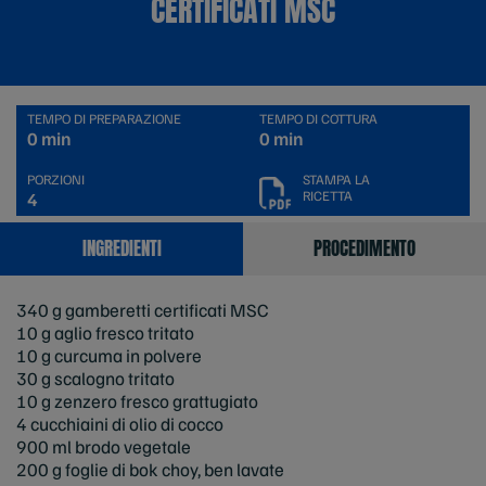
CERTIFICATI MSC
TEMPO DI PREPARAZIONE
TEMPO DI COTTURA
0 min
0 min
PORZIONI
STAMPA LA
RICETTA
4
INGREDIENTI
PROCEDIMENTO
340 g gamberetti certificati MSC
10 g aglio fresco tritato
10 g curcuma in polvere
30 g scalogno tritato
10 g zenzero fresco grattugiato
4 cucchiaini di olio di cocco
900 ml brodo vegetale
200 g foglie di bok choy, ben lavate