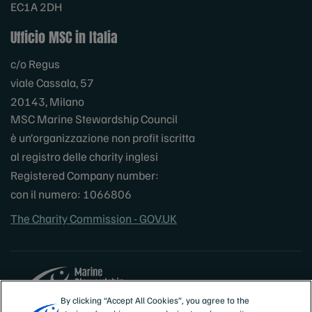
EC1A 2DH
Ufficio MSC in Italia
c/o Regus
viale Cassala, 57
20143, Milano
MSC Marine Stewardship Council
è un’organizzazione non profit iscritta
al registro delle charity inglesi
Registered Company number:
con il numero: 1066806
The Charity Commission - GOV.UK
By clicking “Accept All Cookies”, you agree to the