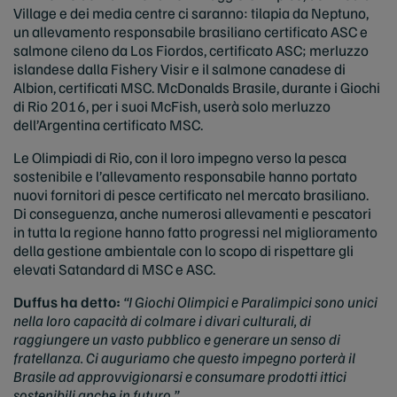
Village e dei media centre ci saranno: tilapia da Neptuno,
un allevamento responsabile brasiliano certificato ASC e
salmone cileno da Los Fiordos, certificato ASC; merluzzo
islandese dalla Fishery Visir e il salmone canadese di
Albion, certificati MSC. McDonalds Brasile, durante i Giochi
di Rio 2016, per i suoi McFish, userà solo merluzzo
dell’Argentina certificato MSC.
Le Olimpiadi di Rio, con il loro impegno verso la pesca
sostenibile e l’allevamento responsabile hanno portato
nuovi fornitori di pesce certificato nel mercato brasiliano.
Di conseguenza, anche numerosi allevamenti e pescatori
in tutta la regione hanno fatto progressi nel miglioramento
della gestione ambientale con lo scopo di rispettare gli
elevati Satandard di MSC e ASC.
Duffus ha detto:
“I Giochi Olimpici e Paralimpici sono unici
nella loro capacità di colmare i divari culturali, di
raggiungere un vasto pubblico e generare un senso di
fratellanza. Ci auguriamo che questo impegno porterà il
Brasile ad approvvigionarsi e consumare prodotti ittici
sostenibili anche in futuro.”