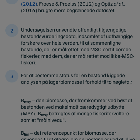
(2012)
, Froese & Proelss (2012) og Optiz
et al
.,
(2016) brugte mere begrænsede datasæt.
Undersøgelsen anvendte offentligt tilgængelige
bestandsvurderingsdata, indsamlet af uafhængige
forskere over hele verden, til at sammenligne
bestande, der er målrettet mod MSC-certificerede
fiskerier, med dem, der er målrettet mod ikke-MSC-
fiskeri.
For at bestemme status for en bestand kiggede
analysen på lagerbiomasse i forhold til to nøgletal:
B
– den biomasse, der fremkommer ved høst af
msy
bestanden ved maksimalt bæredygtigt udbytte
(MSY)
.
B
betragtes af mange fiskeriforvaltere
msy
som et "målniveau".
B
– det referencepunkt for biomasse, der
lim
anvendes til at afgøre, om en bestand er ved at blive