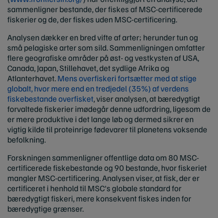
sammenligner bestande, der fiskes af MSC-certificerede
fiskerier og de, der fiskes uden MSC-certificering.
Analysen dækker en bred vifte af arter; herunder tun og
små pelagiske arter som sild. Sammenligningen omfatter
flere geografiske områder på øst- og vestkysten af USA,
Canada, Japan, Stillehavet, det sydlige Afrika og
Atlanterhavet.
Mens overfiskeri fortsætter med at stige
globalt, hvor mere end en tredjedel (35%) af verdens
fiskebestande overfisket
, viser analysen, at bæredygtigt
forvaltede fiskerier imødegår denne udfordring, ligesom de
er mere produktive i det lange løb og dermed sikrer en
vigtig kilde til proteinrige fødevarer til planetens voksende
befolkning.
Forskningen sammenligner offentlige data om 80 MSC-
certificerede fiskebestande og 90 bestande, hvor fiskeriet
mangler MSC-certificering. Analysen viser, at fisk, der er
certificeret i henhold til MSC's globale standard for
bæredygtigt fiskeri, mere konsekvent fiskes inden for
bæredygtige grænser.