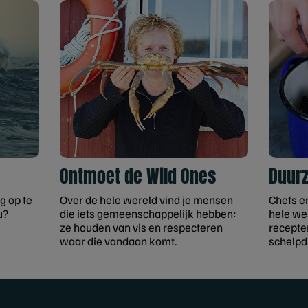
Ontmoet de Wild Ones
Duur
g op te
Over de hele wereld vind je mensen
Chefs e
u?
die iets gemeenschappelijk hebben:
hele we
ze houden van vis en respecteren
recepten
waar die vandaan komt.
schelpd