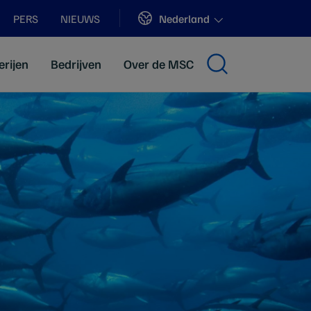
Sites
Nederland
PERS
NIEUWS
erijen
Bedrijven
Over de MSC