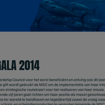
GALA 2014
dship Council voor het eerst beneficiënt en ontving ook dit ja
se gift wordt gebruikt de MSC om de implementatie van haar Int
en strategische routekaart voor het realiseren van haar missie.
nde vijf jaren gaat richten om haar positie als meest geloofwa
a ter wereld te handhaven en tegelijkertijd zowel de vraag naa
, schaal- en schelpdierproducten te vergroten teineinde de MSC 