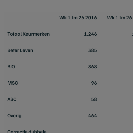
Wk 1 tm 26 2016
Wk 1 tm 26
Totaal Keurmerken
1.246
1.
Beter Leven
385
5
BIO
368
3
MSC
96
1
ASC
58
1
Overig
464
5
Correctie dubbele