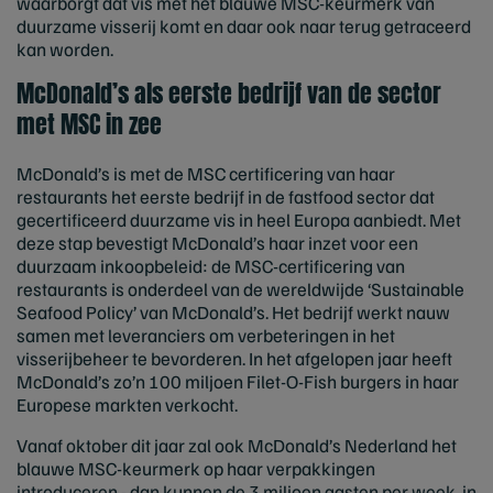
waarborgt dat vis met het blauwe MSC-keurmerk van
duurzame visserij komt en daar ook naar terug getraceerd
kan worden.
McDonald’s als eerste bedrijf van de sector
met MSC in zee
McDonald’s is met de MSC certificering van haar
restaurants het eerste bedrijf in de fastfood sector dat
gecertificeerd duurzame vis in heel Europa aanbiedt. Met
deze stap bevestigt McDonald’s haar inzet voor een
duurzaam inkoopbeleid: de MSC-certificering van
restaurants is onderdeel van de wereldwijde ‘Sustainable
Seafood Policy’ van McDonald’s. Het bedrijf werkt nauw
samen met leveranciers om verbeteringen in het
visserijbeheer te bevorderen. In het afgelopen jaar heeft
McDonald’s zo’n 100 miljoen Filet-O-Fish burgers in haar
Europese markten verkocht.
Vanaf oktober dit jaar zal ook McDonald’s Nederland het
blauwe MSC-keurmerk op haar verpakkingen
introduceren - dan kunnen de 3 miljoen gasten per week in