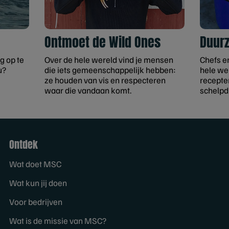
Ontmoet de Wild Ones
Duur
g op te
Over de hele wereld vind je mensen
Chefs e
u?
die iets gemeenschappelijk hebben:
hele we
ze houden van vis en respecteren
recepten
waar die vandaan komt.
schelpd
Ontdek
Wat doet MSC
Wat kun jij doen
Voor bedrijven
Wat is de missie van MSC?