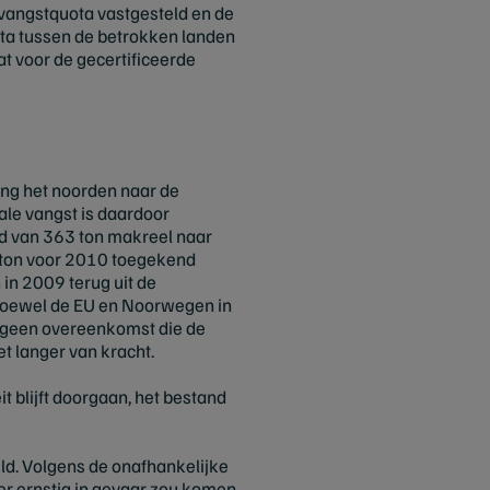
 vangstquota vastgesteld en de
ota tussen de betrokken landen
at voor de gecertificeerde
ing het noorden naar de
ale vangst is daardoor
id van 363 ton makreel naar
 ton voor 2010 toegekend
 in 2009 terug uit de
Hoewel de EU en Noorwegen in
t geen overeenkomst die de
t langer van kracht.
t blijft doorgaan, het bestand
ld. Volgens de onafhankelijke
er ernstig in gevaar zou komen