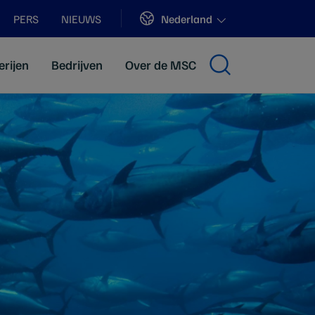
Sites
Nederland
PERS
NIEUWS
erijen
Bedrijven
Over de MSC