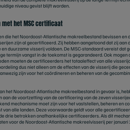
uidige niveau gevist blijft worden.
 met het MSC certificaat
ijen die het Noordoost-Atlantische makreelbestand bevissen e
rijen zijn al gecertificeerd. Zij hebben aangetoond dat zij aan
en duurzame visserij voldoen. De MSC-standaard vereist dat ge
nge termijn vangst in de toekomst is gegarandeerd. Ook mogen d
en moeten de certificeerders het totaaleffect van alle visserij
ordeling dus niet alleen om de effecten van de visserij die gece
anwezig zijn voor het coördineren en beheren van de gecombin
 het Noordoost-Atlantische makreelbestand in gevaar is, hebb
an de voortzetting van de certificering van de zeven visserij
kend mechanisme moet zijn voor het vaststellen, beheren en co
an alle landen. Deze voorwaarde geldt voor alle gecertificeerd
e drie betrokken onafhankelijke certificeerders. Als dit mecha
ten voor de Noordoost-Atlantische makreelvisserij per januari