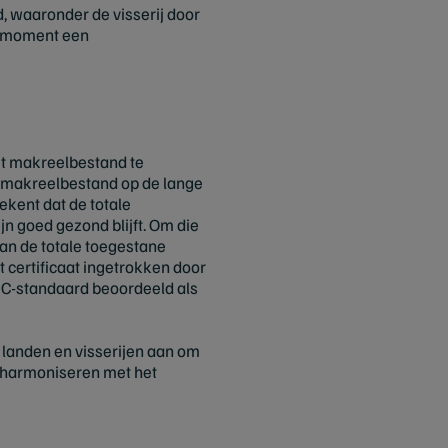
, waaronder de visserij door
it moment een
et makreelbestand te
e makreelbestand op de lange
ekent dat de totale
n goed gezond blijft. Om die
van de totale toegestane
t certificaat ingetrokken door
MSC-standaard beoordeeld als
 landen en visserijen aan om
e harmoniseren met het