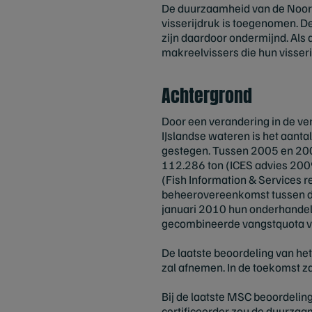
De duurzaamheid van de Noordo
visserijdruk is toegenomen. D
zijn daardoor ondermijnd. Als d
makreelvissers die hun visser
Achtergrond
Door een verandering in de ve
IJslandse wateren is het aanta
gestegen. Tussen 2005 en 200
112.286 ton (ICES advies 200
(Fish Information & Services r
beheerovereenkomst tussen de
januari 2010 hun onderhandel
gecombineerde vangstquota van 
De laatste beoordeling van het
zal afnemen. In de toekomst za
Bij de laatste MSC beoordelin
certificeerder zou de duurzaa