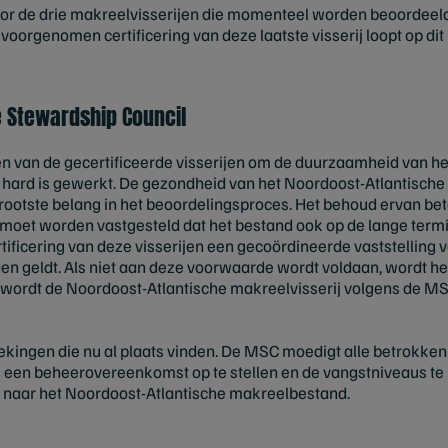
voor de drie makreelvisserijen die momenteel worden beoordeeld
voorgenomen certificering van deze laatste visserij loopt op d
e Stewardship Council
n van de gecertificeerde visserijen om de duurzaamheid van h
l hard is gewerkt. De gezondheid van het Noordoost-Atlantisch
rgrootste belang in het beoordelingsproces. Het behoud ervan bet
moet worden vastgesteld dat het bestand ook op de lange termij
tificering van deze visserijen een gecoördineerde vaststelling 
nden geldt. Als niet aan deze voorwaarde wordt voldaan, wordt he
val wordt de Noordoost-Atlantische makreelvisserij volgens de 
ingen die nu al plaats vinden. De MSC moedigt alle betrokken
m een beheerovereenkomst op te stellen en de vangstniveaus t
naar het Noordoost-Atlantische makreelbestand.