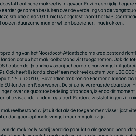
ost-Atlantische makreel is in gevaar. Er zijn eenzijdig hogere
e eerder genomen besluiten over de verdeling van de vangstqu
eze situatie eind 2011 niet is opgelost, wordt het MSC certifica
ij op een duurzame manier willen beoefenen, ingetrokken.
rspreiding van het Noordoost-Atlantische makreelbestand richt
l landen dat op het makreelbestand vist toegenomen. Ook de tot
8 hebben de IJslandse visserijbeheerders hun vangst uitgebre
9). Ook heeft IJsland zichzelf een makreel quotum van 130.000
eport, 16 juli 2010). Bovendien trokken de Faeröer eilanden zich
 EU-landen en Noorwegen. De situatie verergerde daardoor. 
ingen over de quotatoebedeling afrondden, is er op dit momen
alle vissende landen reguleert. Eerdere vaststellingen zijn nie
 makreelbestand wijst uit dat als de toegenomen visserijactivitei
l er dan geen optimale vangst meer mogelijk zijn.
g van de makreelvisserij werd de populatie als gezond beoordee
mheid van de complete makreelvisserij op de lange termijn echt