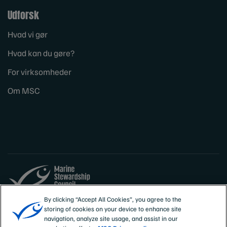
Udforsk
Hvad vi gør
Hvad kan du gøre?
For virksomheder
Om MSC
By clicking “Accept All Cookies”, you agree to the
Sites
Danmark
storing of cookies on your device to enhance site
navigation, analyze site usage, and assist in our