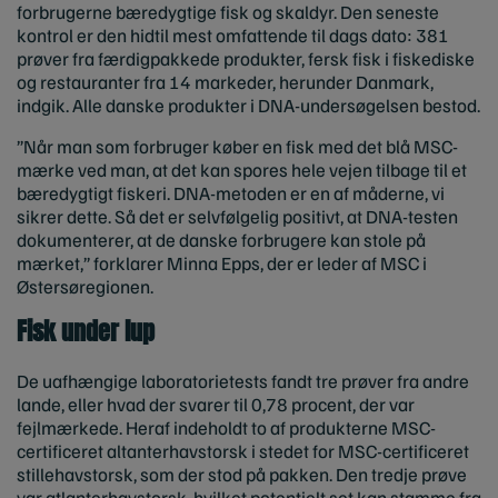
forbrugerne bæredygtige fisk og skaldyr. Den seneste
kontrol er den hidtil mest omfattende til dags dato: 381
prøver fra færdigpakkede produkter, fersk fisk i fiskediske
og restauranter fra 14 markeder, herunder Danmark,
indgik. Alle danske produkter i DNA-undersøgelsen bestod.
”Når man som forbruger køber en fisk med det blå MSC-
mærke ved man, at det kan spores hele vejen tilbage til et
bæredygtigt fiskeri. DNA-metoden er en af måderne, vi
sikrer dette. Så det er selvfølgelig positivt, at DNA-testen
dokumenterer, at de danske forbrugere kan stole på
mærket,” forklarer Minna Epps, der er leder af MSC i
Østersøregionen.
Fisk under lup
De uafhængige laboratorietests fandt tre prøver fra andre
lande, eller hvad der svarer til 0,78 procent, der var
fejlmærkede. Heraf indeholdt to af produkterne MSC-
certificeret altanterhavstorsk i stedet for MSC-certificeret
stillehavstorsk, som der stod på pakken. Den tredje prøve
var atlanterhavstorsk, hvilket potentielt set kan stamme fra