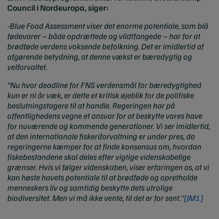
Council
i Nordeuropa,
siger:
-Blue Food Assessment
viser det enorme potentiale, som blå
fødevarer – både opdrættede og vildtfangede – har for at
brødføde verdens voksende befolkning. Det er imidlertid af
afgørende betydning, at denne vækst er bæredygtig og
velforvaltet.
"Nu hvor deadline for FNS verdensmål for bæredygtighed
kun er ni år væk, er dette et kritisk øjeblik for de politiske
beslutningstagere til at handle. Regeringen har på
offentlighedens vegne et ansvar for at beskytte vores have
for nuværende og kommende generationer. Vi ser imidlertid,
at den internationale fiskeriforvaltning er under pres, da
regeringerne kæmper for at finde konsensus om, hvordan
fiskebestandene skal deles efter vigtige videnskabelige
grænser. Hvis vi følger videnskaben, viser erfaringen os, at vi
kan høste havets potentiale til at brødføde og opretholde
menneskers liv og samtidig beskytte dets utrolige
biodiversitet. Men vi må ikke vente, til det er for sent."
[JM1]