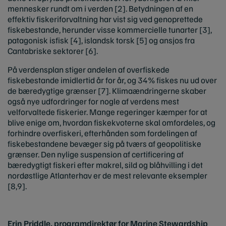
mennesker rundt om i verden [2]. Betydningen af en
effektiv fiskeriforvaltning har vist sig ved genoprettede
fiskebestande, herunder visse kommercielle tunarter [3],
patagonisk isfisk [4], islandsk torsk [5] og ansjos fra
Cantabriske sektorer [6].
På verdensplan stiger andelen af overfiskede
fiskebestande imidlertid år for år, og 34% fiskes nu ud over
de bæredygtige grænser [7]. Klimaændringerne skaber
også nye udfordringer for nogle af verdens mest
velforvaltede fiskerier. Mange regeringer kæmper for at
blive enige om, hvordan fiskekvoterne skal omfordeles, og
forhindre overfiskeri, efterhånden som fordelingen af
fiskebestandene bevæger sig på tværs af geopolitiske
grænser. Den nylige suspension af certificering af
bæredygtigt fiskeri efter makrel, sild og blåhvilling i det
nordøstlige Atlanterhav er de mest relevante eksempler
[8,9].
Erin Priddle, programdirektør for Marine Stewardship