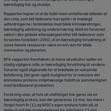
bæredygtig fisk og skaldyr.
Rapporten tegner et af de hidtil mest omfattende billeder af
den rolle, som blå fødevarer kan spille i at imødegå
udfordringerne i forbindelse med både klimaændringer,
bæredygtig udvikling og underernæring. Med en forventet
vækst i den globale efterspørgsel efter blå fødevarer som
forventes fordoblet i 2050, vil en bæredygtig forvaltning af
vores havets ressourcer være en win-win for både
mennesker og planeten.
BFA-rapporten fremhæver, at mens akvakultur spiller en
stadig vigtigere rolle, er bæredygtig forvaltning af verdens
fiskerier også afgørende for at brødføde en voksende
befolkning. Det giver også mulighed for at reducere det
animalske proteins miljømæssige fodaftryk sammenlignet
med landbaseret produktion.
Forskning viser, at hvis alt vildtfanget fisk gøres via en
bæredygtig praksis, kan der genereres 16 mio. ton mere i
fangst hvert år [1], og MSC's egen analyse tyder på, at
dette vil opfylde proteinbehovet for yderligere 72 mio.