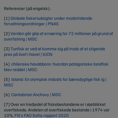
Referencer (på engelsk):
[1]
Globale fiskeriudsigter under modstridende
forvaltningsordninger | PNAS
[2]
Verden går glip af ernæring for 72 millioner på grund af
overfishin
g | MSC
[3]
Tunfisk er ved at komme sig på trods af et stigende
pres på livet i havet | IUCN
[4]
chilenske havabbore: hvordan patagoniske tandfisk
blev reddet
| MSC
[5]
Island: En olympisk indsats for bæredygtige fisk i
g |
MSC
[6]
Cantabrian Anchov
y | MSC
[7] Over en tredjedel af fiskebestandene er i øjeblikket
overfiskede. Andelen af overfiskede bestande i 1974 var
10%.
FN's FAO Sofia-rapport 2020